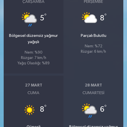
ÇARŞAMBA
PERŞEMBE
°
°
5
8
Bölgesel düzensiz yağmur
Parçalı Bulutlu
yağışlı
Nem: %72
Rüzgar: 6 km/h
Nem: %90
Rüzgar: 7 km/h
Yağış Olasılığı: %89
27 MART
28 MART
CUMA
CUMARTESI
°
°
8
6
Güneşli
Bölgesel düzensiz yağmur