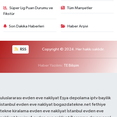
Süper Lig Puan Durumu ve
Tüm Manşetler
Fikstür
Son Dakika Haberleri
Haber Arşivi
RSS
Copyright © 2024. Her hakkı saklıdır.
Haber Yazılımı:
TE Bilişim
uluslararası evden eve nakliyat
Eşya depolama
iptv bayilik
istanbul evden eve nakliyat
bogazdatekne.net
fethiye
tekne kiralama
evden eve nakliyat
İstanbul evden eve