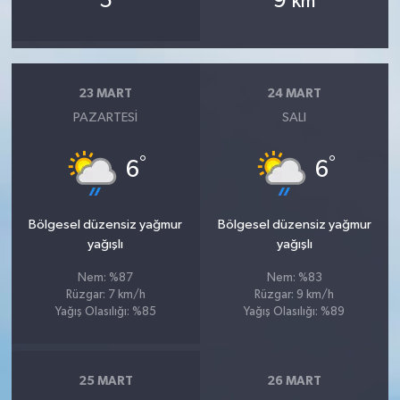
5
9
km
23 MART
24 MART
PAZARTESI
SALI
°
°
6
6
Bölgesel düzensiz yağmur
Bölgesel düzensiz yağmur
yağışlı
yağışlı
Nem: %87
Nem: %83
Rüzgar: 7 km/h
Rüzgar: 9 km/h
Yağış Olasılığı: %85
Yağış Olasılığı: %89
25 MART
26 MART