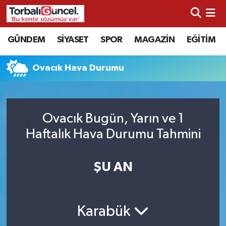
İzmir Nöbetçi Eczaneler
GÜNDEM
SİYASET
SPOR
MAGAZİN
EĞİTİM
İzmir Hava Durumu
Ovacık Hava Durumu
İzmir Namaz Vakitleri
İzmir Trafik Yoğunluk Haritası
Ovacık Bugün, Yarın ve 1
Haftalık Hava Durumu Tahmini
Süper Lig Puan Durumu ve Fikstür
ŞU AN
Tüm Manşetler
Son Dakika Haberleri
Karabük
Haber Arşivi