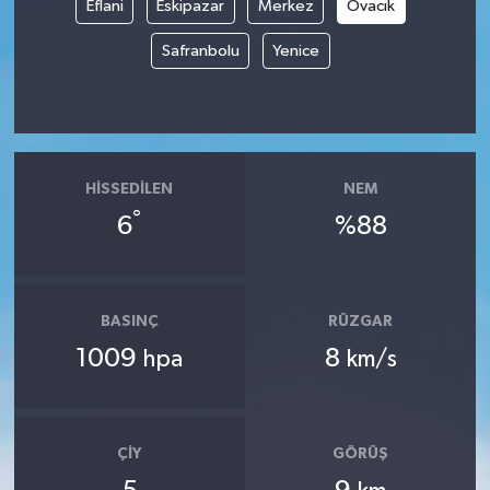
Eflani
Eskipazar
Merkez
Ovacık
Safranbolu
Yenice
HISSEDILEN
NEM
°
6
%88
BASINÇ
RÜZGAR
1009
8
hpa
km/s
ÇIY
GÖRÜŞ