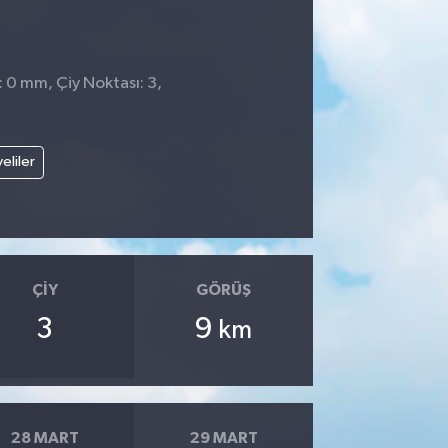
: 0 mm, Çiy Noktası: 3,
4
veliler
ÇIY
GÖRÜŞ
3
9
km
28 MART
29 MART