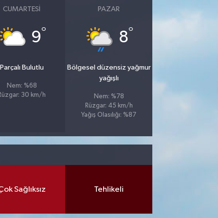
CUMARTESI
PAZAR
°
°
9
8
Parçalı Bulutlu
Bölgesel düzensiz yağmur
yağışlı
Nem: %68
Rüzgar: 30 km/h
Nem: %78
Rüzgar: 45 km/h
Yağış Olasılığı: %87
Çok Sağlıksız
Tehlikeli