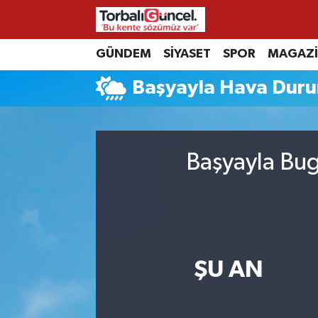
İzmir Nöbetçi Eczaneler
GÜNDEM
SİYASET
SPOR
MAGAZ
Başyayla Hava Dur
İzmir Hava Durumu
İzmir Namaz Vakitleri
Başyayla Bug
İzmir Trafik Yoğunluk Haritası
Süper Lig Puan Durumu ve Fikstür
Tüm Manşetler
ŞU AN
Son Dakika Haberleri
Haber Arşivi