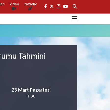
eri
Video
Yazarlar
urumu Tahmini
23 Mart Pazartesi
11:30