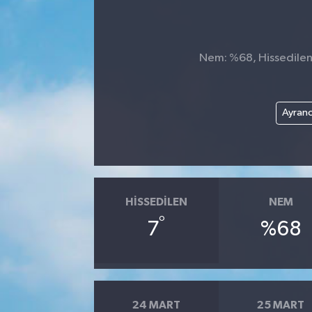
Nem: %68, Hissedilen 
Ayranc
HISSEDILEN
NEM
°
7
%68
24 MART
25 MART