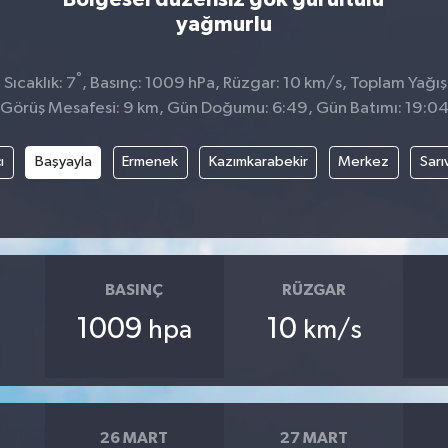
yağmurlu
°
Sıcaklık: 7
, Basınç: 1009 hPa, Rüzgar: 10 km/s, Toplam Yağış
Görüş Mesafesi: 9 km, Gün Doğumu: 6:49, Gün Batımı: 19:0
ı
Başyayla
Ermenek
Kazımkarabekir
Merkez
Sarı
BASINÇ
RÜZGAR
1009
10
hpa
km/s
26 MART
27 MART