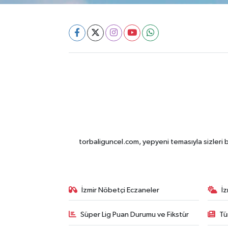
torbaliguncel.com, yepyeni temasıyla sizleri b
İzmir Nöbetçi Eczaneler
İ
Süper Lig Puan Durumu ve Fikstür
Tü