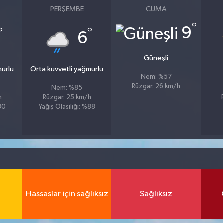
PERŞEMBE
CUMA
°
9
°
°
6
Güneşli
murlu
Orta kuvvetli yağmurlu
Nem: %57
Rüzgar: 26 km/h
Nem: %85
h
Rüzgar: 25 km/h
%80
Yağış Olasılığı: %88
Hassaslar için sağlıksız
Sağlıksız