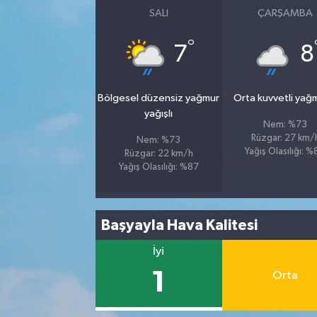
SALI
ÇARŞAMBA
°
7
8
Bölgesel düzensiz yağmur
Orta kuvvetli yağ
yağışlı
Nem: %73
Rüzgar: 27 km/
Nem: %73
Yağış Olasılığı: 
Rüzgar: 22 km/h
Yağış Olasılığı: %87
Başyayla Hava Kalitesi
İyi
1
Orta