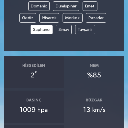
Domaniç
Dumlupınar
Emet
Gediz
Hisarcık
Merkez
Pazarlar
Şaphane
Simav
Tavşanlı
HISSEDILEN
NEM
°
2
%85
BASINÇ
RÜZGAR
1009
13
hpa
km/s