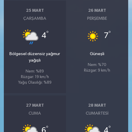
25 MART
26 MART
ÇARŞAMBA
PERŞEMBE
°
°
4
7
Bölgesel düzensiz yağmur
Güneşli
yağışlı
Nem: %70
Rüzgar: 9 km/h
Nem: %89
Rüzgar: 19 km/h
Yağış Olasılığı: %89
27 MART
28 MART
CUMA
CUMARTESI
°
°
6
4