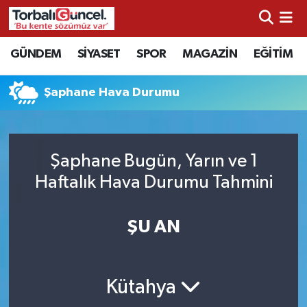
İzmir Nöbetçi Eczaneler
GÜNDEM
SİYASET
SPOR
MAGAZİN
EĞİTİM
İzmir Hava Durumu
Şaphane Hava Durumu
İzmir Namaz Vakitleri
İzmir Trafik Yoğunluk Haritası
Şaphane Bugün, Yarın ve 1
Haftalık Hava Durumu Tahmini
Süper Lig Puan Durumu ve Fikstür
ŞU AN
Tüm Manşetler
Son Dakika Haberleri
Kütahya
Haber Arşivi