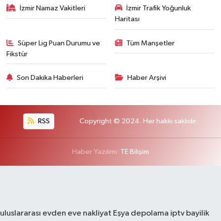
İzmir Namaz Vakitleri
İzmir Trafik Yoğunluk
Haritası
Süper Lig Puan Durumu ve
Tüm Manşetler
Fikstür
Son Dakika Haberleri
Haber Arşivi
RSS
Copyright © 2024. Her hakkı saklıdır.
Haber Yazılımı:
TE Bilişim
uluslararası evden eve nakliyat
Eşya depolama
iptv bayilik