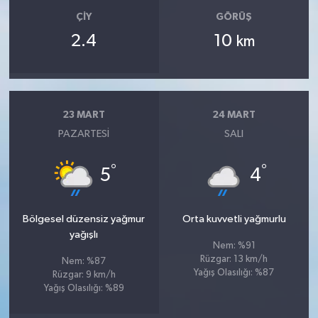
ÇIY
GÖRÜŞ
2.4
10
km
23 MART
24 MART
PAZARTESI
SALI
°
°
5
4
Bölgesel düzensiz yağmur
Orta kuvvetli yağmurlu
yağışlı
Nem: %91
Rüzgar: 13 km/h
Nem: %87
Yağış Olasılığı: %87
Rüzgar: 9 km/h
Yağış Olasılığı: %89