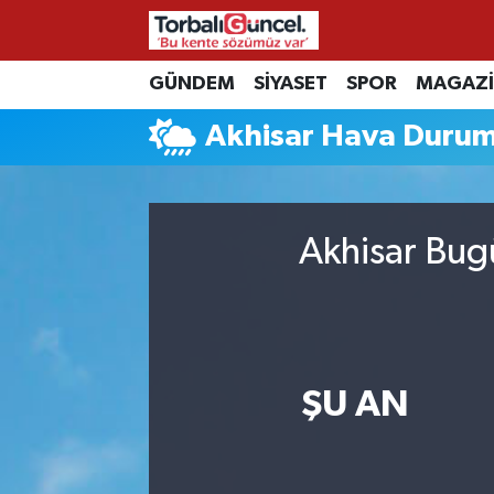
İzmir Nöbetçi Eczaneler
GÜNDEM
SİYASET
SPOR
MAGAZ
Akhisar Hava Duru
İzmir Hava Durumu
İzmir Namaz Vakitleri
Akhisar Bug
İzmir Trafik Yoğunluk Haritası
Süper Lig Puan Durumu ve Fikstür
Tüm Manşetler
ŞU AN
Son Dakika Haberleri
Haber Arşivi