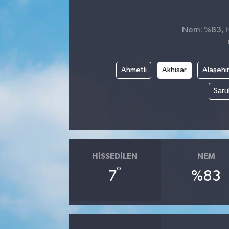
Nem: %83, Hi
Ahmetli
Akhisar
Alaşehi
Saru
HISSEDILEN
NEM
°
7
%83