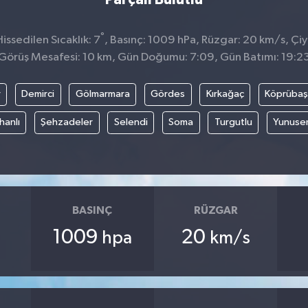
°
ssedilen Sıcaklık: 7
, Basınç: 1009 hPa, Rüzgar: 20 km/s, Çiy 
Görüş Mesafesi: 10 km, Gün Doğumu: 7:09, Gün Batımı: 19:2
r
Demirci
Gölmarmara
Gördes
Kırkağaç
Köprübaş
hanlı
Şehzadeler
Selendi
Soma
Turgutlu
Yunuse
BASINÇ
RÜZGAR
1009
20
hpa
km/s