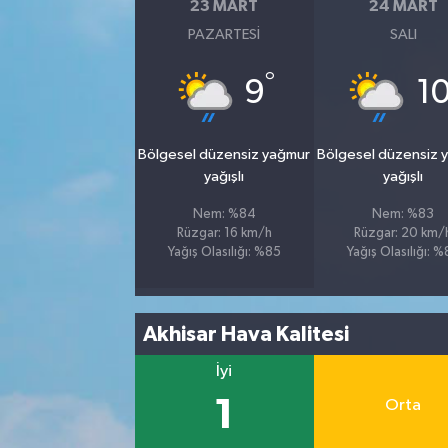
23 MART
24 MART
PAZARTESI
SALI
°
9
1
Bölgesel düzensiz yağmur
Bölgesel düzensiz 
yağışlı
yağışlı
Nem: %84
Nem: %83
Rüzgar: 16 km/h
Rüzgar: 20 km/
Yağış Olasılığı: %85
Yağış Olasılığı: 
Akhisar Hava Kalitesi
İyi
1
Orta