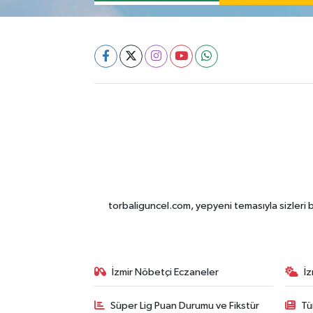
torbaliguncel.com, yepyeni temasıyla sizleri b
İzmir Nöbetçi Eczaneler
İ
Süper Lig Puan Durumu ve Fikstür
Tü