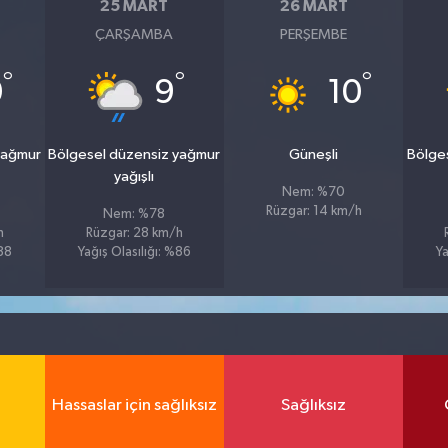
25 MART
26 MART
ÇARŞAMBA
PERŞEMBE
°
°
°
0
9
10
yağmur
Bölgesel düzensiz yağmur
Güneşli
Bölge
yağışlı
Nem: %70
Rüzgar: 14 km/h
Nem: %78
h
Rüzgar: 28 km/h
%88
Yağış Olasılığı: %86
Ya
Hassaslar için sağlıksız
Sağlıksız