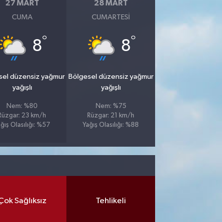
27 MART
28 MART
CUMA
CUMARTESI
°
°
8
8
sel düzensiz yağmur
Bölgesel düzensiz yağmur
yağışlı
yağışlı
Nem: %80
Nem: %75
Rüzgar: 23 km/h
Rüzgar: 21 km/h
ğış Olasılığı: %57
Yağış Olasılığı: %88
Çok Sağlıksız
Tehlikeli