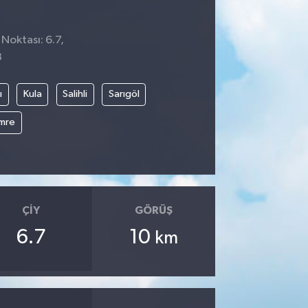
Noktası: 6.7,
3
ı
Kula
Salihli
Sarıgöl
mre
ÇIY
GÖRÜŞ
6.7
10
km