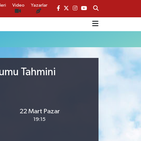
eri
Video
Yazarlar
rumu Tahmini
22 Mart Pazar
19:15