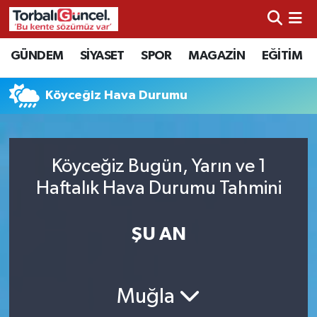
İzmir Nöbetçi Eczaneler
GÜNDEM
SİYASET
SPOR
MAGAZİN
EĞİTİM
İzmir Hava Durumu
Köyceğiz Hava Durumu
İzmir Namaz Vakitleri
İzmir Trafik Yoğunluk Haritası
Köyceğiz Bugün, Yarın ve 1
Haftalık Hava Durumu Tahmini
Süper Lig Puan Durumu ve Fikstür
ŞU AN
Tüm Manşetler
Son Dakika Haberleri
Muğla
Haber Arşivi