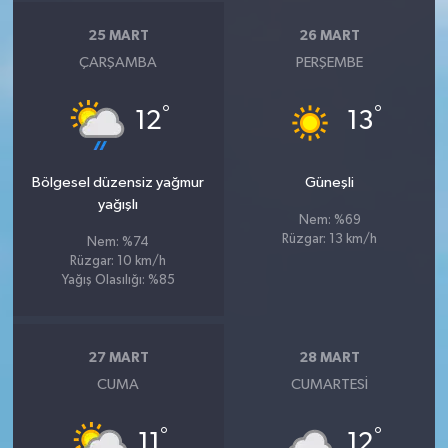
25 MART
26 MART
ÇARŞAMBA
PERŞEMBE
°
°
12
13
Bölgesel düzensiz yağmur
Güneşli
yağışlı
Nem: %69
Rüzgar: 13 km/h
Nem: %74
Rüzgar: 10 km/h
Yağış Olasılığı: %85
27 MART
28 MART
CUMA
CUMARTESI
°
°
11
12