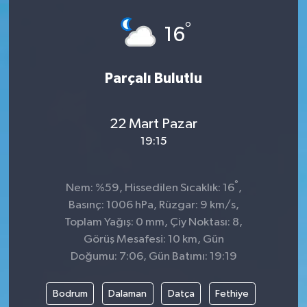
°
16
Parçalı Bulutlu
22 Mart Pazar
19:15
°
Nem: %59, Hissedilen Sıcaklık: 16
,
Basınç: 1006 hPa, Rüzgar: 9 km/s,
Toplam Yağış: 0 mm, Çiy Noktası: 8,
Görüş Mesafesi: 10 km, Gün
Doğumu: 7:06, Gün Batımı: 19:19
Bodrum
Dalaman
Datça
Fethiye