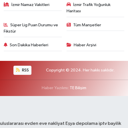
İzmir Namaz Vakitleri
İzmir Trafik Yoğunluk
Haritası
Süper Lig Puan Durumu ve
Tüm Manşetler
Fikstür
Son Dakika Haberleri
Haber Arşivi
RSS
Copyright © 2024. Her hakkı saklıdır.
Haber Yazılımı:
TE Bilişim
uluslararası evden eve nakliyat
Eşya depolama
iptv bayilik