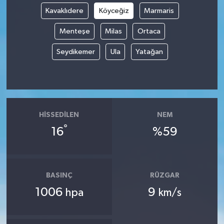
Kavaklıdere
Köyceğiz
Marmaris
Menteşe
Milas
Ortaca
Seydikemer
Ula
Yatağan
HISSEDILEN
NEM
°
16
%59
BASINÇ
RÜZGAR
1006
9
hpa
km/s