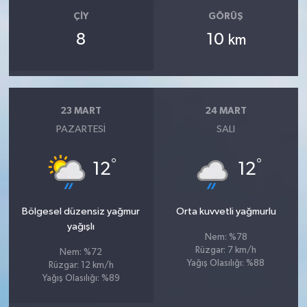
ÇIY
GÖRÜŞ
8
10
km
23 MART
24 MART
PAZARTESI
SALI
°
°
12
12
Bölgesel düzensiz yağmur
Orta kuvvetli yağmurlu
yağışlı
Nem: %78
Rüzgar: 7 km/h
Nem: %72
Yağış Olasılığı: %88
Rüzgar: 12 km/h
Yağış Olasılığı: %89