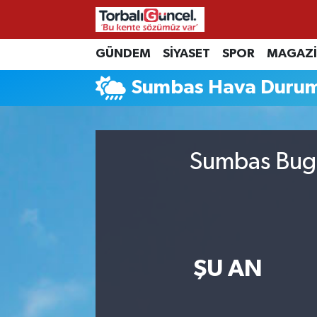
İzmir Nöbetçi Eczaneler
GÜNDEM
SİYASET
SPOR
MAGAZ
Sumbas Hava Duru
İzmir Hava Durumu
İzmir Namaz Vakitleri
Sumbas Bugü
İzmir Trafik Yoğunluk Haritası
Süper Lig Puan Durumu ve Fikstür
Tüm Manşetler
ŞU AN
Son Dakika Haberleri
Haber Arşivi