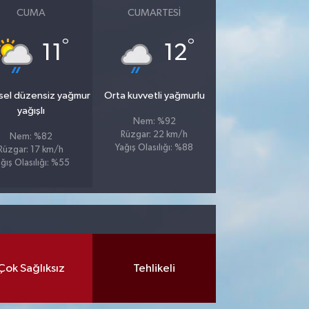
CUMA
CUMARTESI
°
°
11
12
sel düzensiz yağmur
Orta kuvvetli yağmurlu
yağışlı
Nem: %92
Rüzgar: 22 km/h
Nem: %82
Yağış Olasılığı: %88
Rüzgar: 17 km/h
ğış Olasılığı: %55
Çok Sağlıksız
Tehlikeli