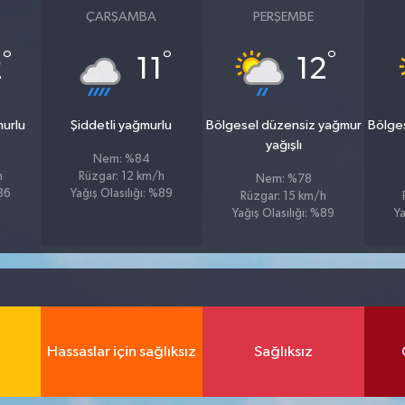
ÇARŞAMBA
PERŞEMBE
°
°
°
2
11
12
murlu
Şiddetli yağmurlu
Bölgesel düzensiz yağmur
Bölge
yağışlı
Nem: %84
h
Rüzgar: 12 km/h
Nem: %78
%86
Yağış Olasılığı: %89
Rüzgar: 15 km/h
Yağış Olasılığı: %89
Ya
Hassaslar için sağlıksız
Sağlıksız