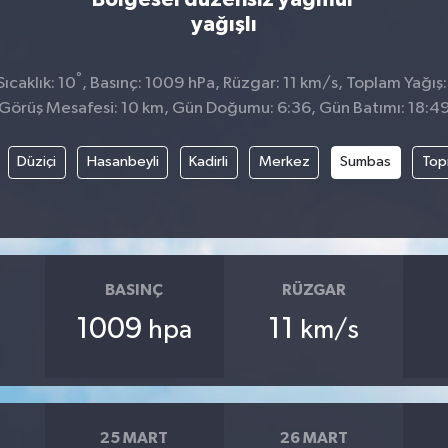
yağışlı
°
ıcaklık: 10
, Basınç: 1009 hPa, Rüzgar: 11 km/s, Toplam Yağış
Görüş Mesafesi: 10 km, Gün Doğumu: 6:36, Gün Batımı: 18:4
Düziçi
Hasanbeyli
Kadirli
Merkez
Sumbas
Top
BASINÇ
RÜZGAR
1009
11
hpa
km/s
25 MART
26 MART