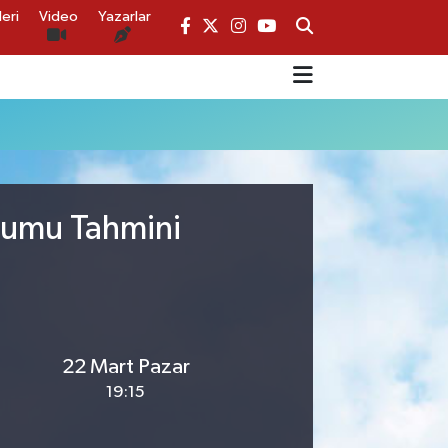
eri
Video
Yazarlar
rumu Tahmini
22 Mart Pazar
19:15