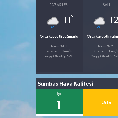
PAZARTESI
SALI
°
11
1
Orta kuvvetli yağmurlu
Orta kuvvetli yağ
Nem: %81
Nem: %79
Rüzgar: 13 km/h
Rüzgar: 13 km/
Yağış Olasılığı: %91
Yağış Olasılığı: 
Sumbas Hava Kalitesi
İyi
1
Orta