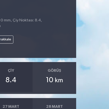
: 0 mm, Çiy Noktası: 8.4,
9
rakkale
ÇIY
GÖRÜŞ
8.4
10
km
27 MART
28 MART