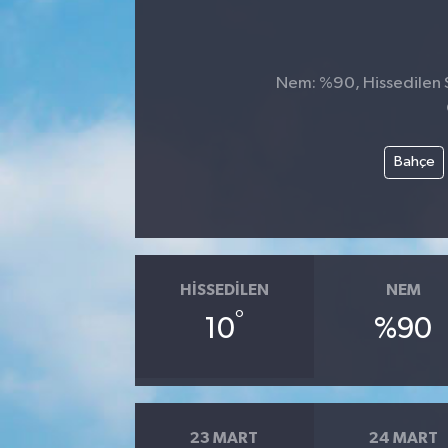
Nem: %90, Hissedilen S
Bahçe
HISSEDILEN
NEM
°
10
%90
23 MART
24 MART