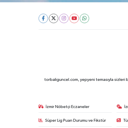
torbaliguncel.com, yepyeni temasıyla sizleri b
İzmir Nöbetçi Eczaneler
İ
Süper Lig Puan Durumu ve Fikstür
Tü