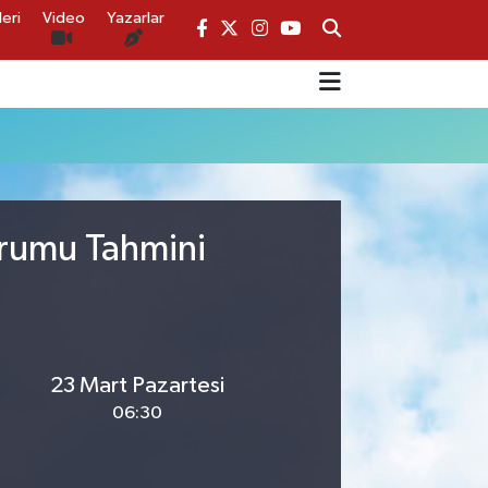
eri
Video
Yazarlar
urumu Tahmini
23 Mart Pazartesi
06:30