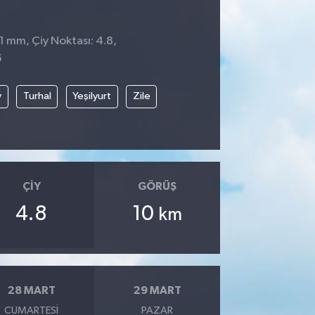
 1 mm, Çiy Noktası: 4.8,
5
y
Turhal
Yeşilyurt
Zile
ÇIY
GÖRÜŞ
4.8
10
km
28 MART
29 MART
CUMARTESI
PAZAR