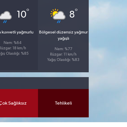
°
°
10
8
 kuvvetli yağmurlu
Bölgesel düzensiz yağmur
yağışlı
Nem: %64
Rüzgar: 18 km/h
Nem: %77
ğış Olasılığı: %85
Rüzgar: 11 km/h
Yağış Olasılığı: %83
Çok Sağlıksız
Tehlikeli