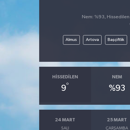
Nem: %93, Hissedilen S
Almus
Artova
Başçiftlik
HISSEDILEN
NEM
°
9
%93
24 MART
25 MART
SALI
ÇARŞAMBA