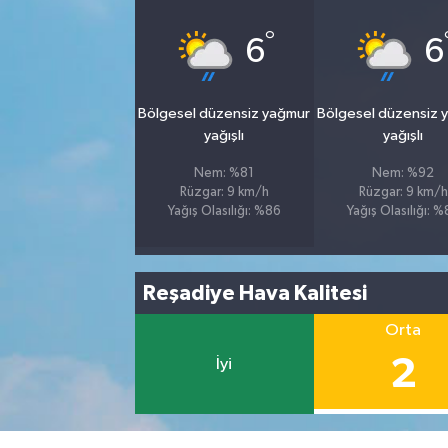
°
6
6
Bölgesel düzensiz yağmur
Bölgesel düzensiz 
yağışlı
yağışlı
Nem: %81
Nem: %92
Rüzgar: 9 km/h
Rüzgar: 9 km/h
Yağış Olasılığı: %86
Yağış Olasılığı: 
Reşadiye Hava Kalitesi
Orta
2
İyi