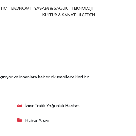
İTİM
EKONOMİ
YAŞAM & SAĞLIK
TEKNOLOJİ
KÜLTÜR & SANAT
iLÇEDEN
çınıyor ve insanlara haber okuyabilecekleri bir
İzmir Trafik Yoğunluk Haritası
Haber Arşivi