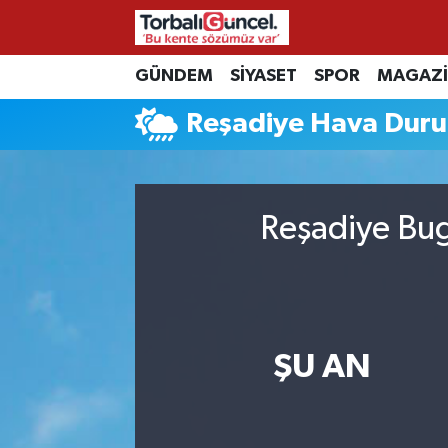
İzmir Nöbetçi Eczaneler
GÜNDEM
SİYASET
SPOR
MAGAZ
Reşadiye Hava Dur
İzmir Hava Durumu
İzmir Namaz Vakitleri
Reşadiye Bug
İzmir Trafik Yoğunluk Haritası
Süper Lig Puan Durumu ve Fikstür
Tüm Manşetler
ŞU AN
Son Dakika Haberleri
Haber Arşivi