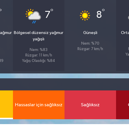
°
°
°
7
8
yağmur
Bölgesel düzensiz yağmur
Güneşli
Orta
yağışlı
Nem: %70
Rüzgar: 7 km/h
Nem: %83
Ya
Rüzgar: 11 km/h
%89
Yağış Olasılığı: %84
Hassaslar için sağlıksız
Sağlıksız