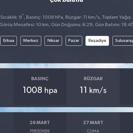
°
ıcaklık: 9
, Basınç: 1008 hPa, Rüzgar: 11 km/s, Toplam Yağış:
Görüş Mesafesi: 10 km, Gün Doğumu: 6:29, Gün Batımı: 18:4
Erbaa
Merkez
Niksar
Pazar
Reşadiye
Sulusara
BASINÇ
RÜZGAR
1008
11
hpa
km/s
26 MART
27 MART
PERŞEMBE
CUMA