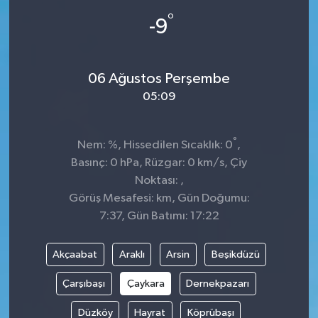
°
-9
06 Ağustos Perşembe
05:09
°
Nem: %, Hissedilen Sıcaklık: 0
,
Basınç: 0 hPa, Rüzgar: 0 km/s, Çiy
Noktası: ,
Görüş Mesafesi: km, Gün Doğumu:
7:37, Gün Batımı: 17:22
Akçaabat
Araklı
Arsin
Beşikdüzü
Çarşıbaşı
Çaykara
Dernekpazarı
Düzköy
Hayrat
Köprübaşı