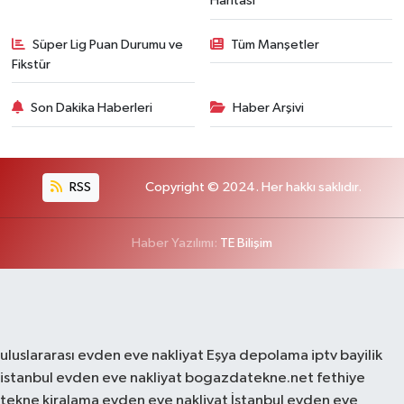
Haritası
Süper Lig Puan Durumu ve
Tüm Manşetler
Fikstür
Son Dakika Haberleri
Haber Arşivi
RSS
Copyright © 2024. Her hakkı saklıdır.
Haber Yazılımı:
TE Bilişim
uluslararası evden eve nakliyat
Eşya depolama
iptv bayilik
istanbul evden eve nakliyat
bogazdatekne.net
fethiye
tekne kiralama
evden eve nakliyat
İstanbul evden eve