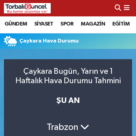
İzmir Nöbetçi Eczaneler
GÜNDEM
SİYASET
SPOR
MAGAZİN
EĞİTİM
İzmir Hava Durumu
Çaykara Hava Durumu
İzmir Namaz Vakitleri
İzmir Trafik Yoğunluk Haritası
Çaykara Bugün, Yarın ve 1
Haftalık Hava Durumu Tahmini
Süper Lig Puan Durumu ve Fikstür
ŞU AN
Tüm Manşetler
Son Dakika Haberleri
Trabzon
Haber Arşivi