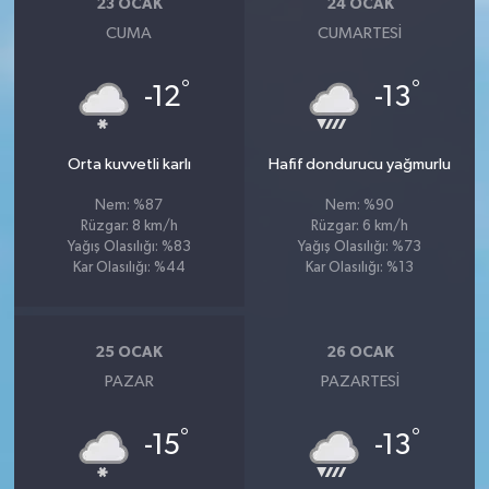
23 OCAK
24 OCAK
CUMA
CUMARTESI
°
°
-12
-13
Orta kuvvetli karlı
Hafif dondurucu yağmurlu
Nem: %87
Nem: %90
Rüzgar: 8 km/h
Rüzgar: 6 km/h
Yağış Olasılığı: %83
Yağış Olasılığı: %73
Kar Olasılığı: %44
Kar Olasılığı: %13
25 OCAK
26 OCAK
PAZAR
PAZARTESI
°
°
-15
-13