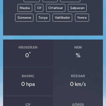
Maçka
Of
Ortahisar
Şalpazarı
Sürmene
Tonya
Vakfıkebir
Yomra
HISSEDILEN
NEM
°
0
%
BASINÇ
RÜZGAR
0
0
hpa
km/s
ÇIY
GÖRÜŞ