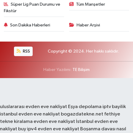
Süper Lig Puan Durumu ve
Tüm Manşetler
Fikstür
Son Dakika Haberleri
Haber Arşivi
RSS
Copyright © 2024. Her hakkı saklıdır.
Haber Yazılımı:
TE Bilişim
uluslararası evden eve nakliyat
Eşya depolama
iptv bayilik
istanbul evden eve nakliyat
bogazdatekne.net
fethiye
tekne kiralama
evden eve nakliyat
İstanbul evden eve
nakliyat
buy ipv4
evden eve nakliyat
Boşanma davası nasıl