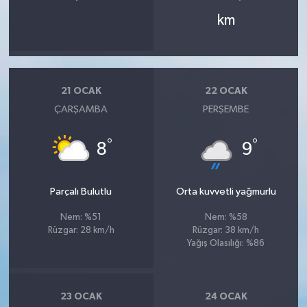
km
21 OCAK
22 OCAK
ÇARŞAMBA
PERŞEMBE
°
°
8
9
Parçalı Bulutlu
Orta kuvvetli yağmurlu
Nem: %51
Nem: %58
Rüzgar: 28 km/h
Rüzgar: 38 km/h
Yağış Olasılığı: %86
23 OCAK
24 OCAK