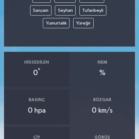
Sarıçam
Seyhan
Tufanbeyli
Yumurtalık
Yüreğir
HISSEDILEN
NEM
°
0
%
BASINÇ
RÜZGAR
0
0
hpa
km/s
ÇIY
GÖRÜŞ