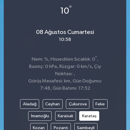
°
10
08 Ağustos Cumartesi
10:58
°
Nem: %, Hissedilen Sıcaklık: 0
,
Basınç: 0 hPa, Rüzgar: 0 km/s, Çiy
Noktası: ,
Görüş Mesafesi: km, Gün Doğumu:
7:48, Gün Batımı: 17:52
Aladağ
Ceyhan
Çukurova
Feke
İmamoğlu
Karaisalı
Karataş
Kozan
Pozantı
Saimbeyli