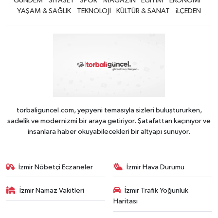
GÜNDEM
SİYASET
SPOR
MAGAZİN
EĞİTİM
EKONOMİ
YAŞAM & SAĞLIK
TEKNOLOJİ
KÜLTÜR & SANAT
iLÇEDEN
torbaliguncel.com, yepyeni temasıyla sizleri buluştururken,
sadelik ve modernizmi bir araya getiriyor. Şatafattan kaçınıyor ve
insanlara haber okuyabilecekleri bir altyapı sunuyor.
İzmir Nöbetçi Eczaneler
İzmir Hava Durumu
İzmir Namaz Vakitleri
İzmir Trafik Yoğunluk
Haritası