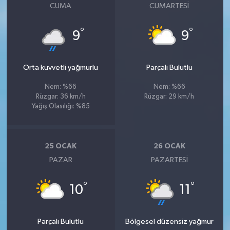
CUMA
CUMARTESI
°
°
9
9
Orta kuvvetli yağmurlu
Parçalı Bulutlu
Nem: %66
Nem: %66
Rüzgar: 36 km/h
Rüzgar: 29 km/h
Yağış Olasılığı: %85
25 OCAK
26 OCAK
PAZAR
PAZARTESI
°
°
10
11
Parçalı Bulutlu
Bölgesel düzensiz yağmur