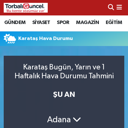
İzmir Nöbetçi Eczaneler
GÜNDEM
SİYASET
SPOR
MAGAZİN
EĞİTİM
İzmir Hava Durumu
Karataş Hava Durumu
İzmir Namaz Vakitleri
İzmir Trafik Yoğunluk Haritası
Karataş Bugün, Yarın ve 1
Haftalık Hava Durumu Tahmini
Süper Lig Puan Durumu ve Fikstür
ŞU AN
Tüm Manşetler
Son Dakika Haberleri
Adana
Haber Arşivi