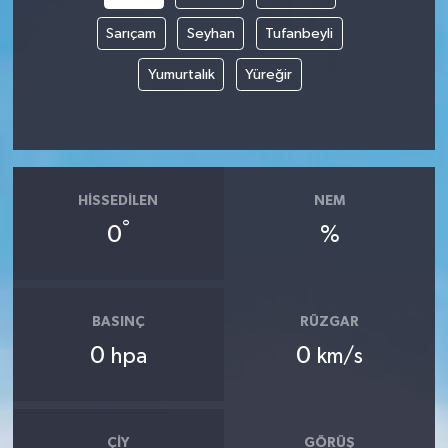
Sarıçam
Seyhan
Tufanbeyli
Yumurtalık
Yüreğir
HISSEDILEN
NEM
°
0
%
BASINÇ
RÜZGAR
0
0
hpa
km/s
ÇIY
GÖRÜŞ