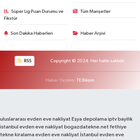
Süper Lig Puan Durumu ve
Tüm Manşetler
Fikstür
Son Dakika Haberleri
Haber Arşivi
RSS
Copyright © 2024. Her hakkı saklıdır.
Haber Yazılımı:
TE Bilişim
uluslararası evden eve nakliyat
Eşya depolama
iptv bayilik
istanbul evden eve nakliyat
bogazdatekne.net
fethiye
tekne kiralama
evden eve nakliyat
İstanbul evden eve