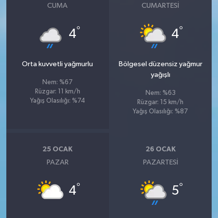
CUMA
CUMARTESI
°
°
4
4
Orta kuvvetli yağmurlu
Bölgesel düzensiz yağmur
yağışlı
Nem: %67
Rüzgar: 11 km/h
Nem: %63
Yağış Olasılığı: %74
Rüzgar: 15 km/h
Yağış Olasılığı: %87
25 OCAK
26 OCAK
PAZAR
PAZARTESI
°
°
4
5