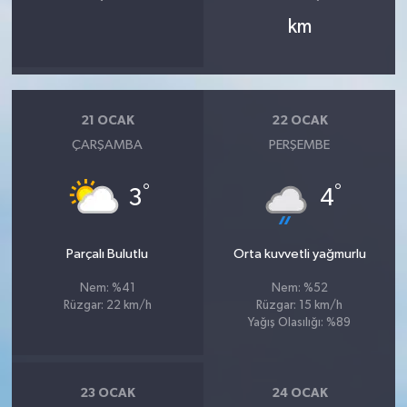
km
21 OCAK
22 OCAK
ÇARŞAMBA
PERŞEMBE
°
°
3
4
Parçalı Bulutlu
Orta kuvvetli yağmurlu
Nem: %41
Nem: %52
Rüzgar: 22 km/h
Rüzgar: 15 km/h
Yağış Olasılığı: %89
23 OCAK
24 OCAK