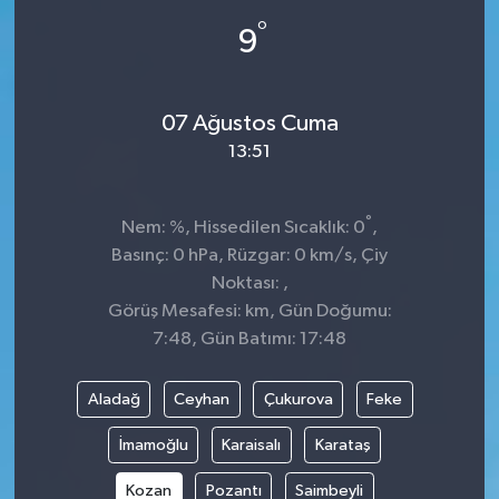
°
9
07 Ağustos Cuma
13:51
°
Nem: %, Hissedilen Sıcaklık: 0
,
Basınç: 0 hPa, Rüzgar: 0 km/s, Çiy
Noktası: ,
Görüş Mesafesi: km, Gün Doğumu:
7:48, Gün Batımı: 17:48
Aladağ
Ceyhan
Çukurova
Feke
İmamoğlu
Karaisalı
Karataş
Kozan
Pozantı
Saimbeyli