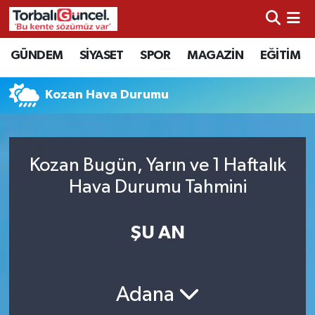
İzmir Nöbetçi Eczaneler
GÜNDEM
SİYASET
SPOR
MAGAZİN
EĞİTİM
İzmir Hava Durumu
Kozan Hava Durumu
İzmir Namaz Vakitleri
İzmir Trafik Yoğunluk Haritası
Kozan Bugün, Yarın ve 1 Haftalık
Hava Durumu Tahmini
Süper Lig Puan Durumu ve Fikstür
ŞU AN
Tüm Manşetler
Son Dakika Haberleri
Adana
Haber Arşivi