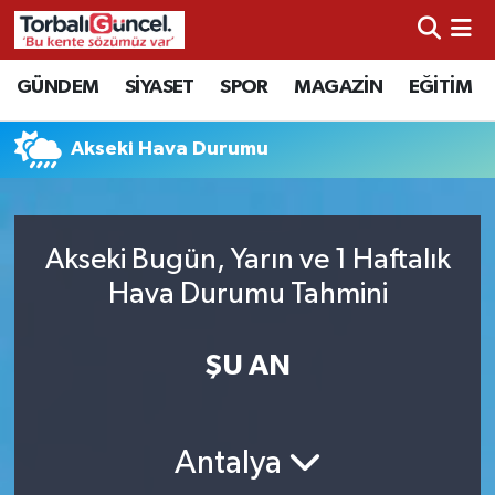
İzmir Nöbetçi Eczaneler
GÜNDEM
SİYASET
SPOR
MAGAZİN
EĞİTİM
İzmir Hava Durumu
Akseki Hava Durumu
İzmir Namaz Vakitleri
İzmir Trafik Yoğunluk Haritası
Akseki Bugün, Yarın ve 1 Haftalık
Hava Durumu Tahmini
Süper Lig Puan Durumu ve Fikstür
ŞU AN
Tüm Manşetler
Son Dakika Haberleri
Antalya
Haber Arşivi