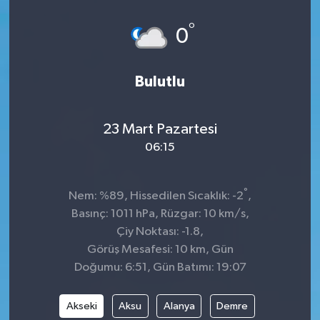
°
0
Bulutlu
23 Mart Pazartesi
06:15
°
Nem: %89, Hissedilen Sıcaklık: -2
,
Basınç: 1011 hPa, Rüzgar: 10 km/s,
Çiy Noktası: -1.8,
Görüş Mesafesi: 10 km, Gün
Doğumu: 6:51, Gün Batımı: 19:07
Akseki
Aksu
Alanya
Demre