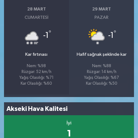
28 MART
29 MART
CUMARTESI
PAZAR
°
°
-1
-1
Kar fırtınası
Hafif sağnak şeklinde kar
Nem: %98
Nem: %88
Rüzgar: 52 km/h
Rüzgar: 14 km/h
Yağış Olasılığı: %71
Yağış Olasılığı: %67
Kar Olasılığı: %60
Kar Olasılığı: %50
Akseki Hava Kalitesi
İyi
1