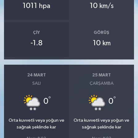
1011
10
hpa
km/s
ÇIY
GÖRÜŞ
-1.8
10
km
24 MART
25 MART
SALI
ÇARŞAMBA
°
°
0
0
Orta kuvvetli veya yoğun ve
Orta kuvvetli veya yoğun ve
sağnak şeklinde kar
sağnak şeklinde kar