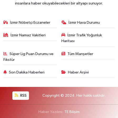
insanlara haber okuyabilecekleri bir altyapı sunuyor.
İzmir Nöbetçi Eczaneler
İzmir Hava Durumu
İzmir Namaz Vakitleri
İzmir Trafik Yoğunluk
Haritası
Süper Lig Puan Durumu ve
Tüm Manşetler
Fikstür
Son Dakika Haberleri
Haber Arşivi
RSS
Copyright © 2024. Her hakkı saklıdır.
Haber Yazılımı:
TE Bilişim