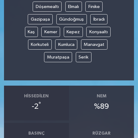
Döşemealtı
Elmalı
Finike
Gazipaşa
Gündoğmuş
İbradı
Kaş
Kemer
Kepez
Konyaaltı
Korkuteli
Kumluca
Manavgat
Muratpaşa
Serik
HISSEDILEN
NEM
°
-2
%89
BASINÇ
RÜZGAR