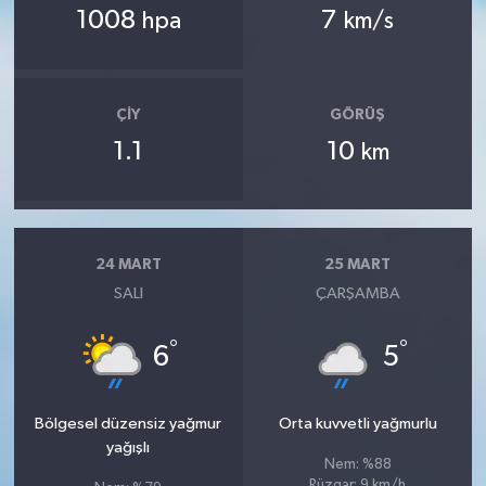
1008
7
hpa
km/s
ÇIY
GÖRÜŞ
1.1
10
km
24 MART
25 MART
SALI
ÇARŞAMBA
°
°
6
5
Bölgesel düzensiz yağmur
Orta kuvvetli yağmurlu
yağışlı
Nem: %88
Rüzgar: 9 km/h