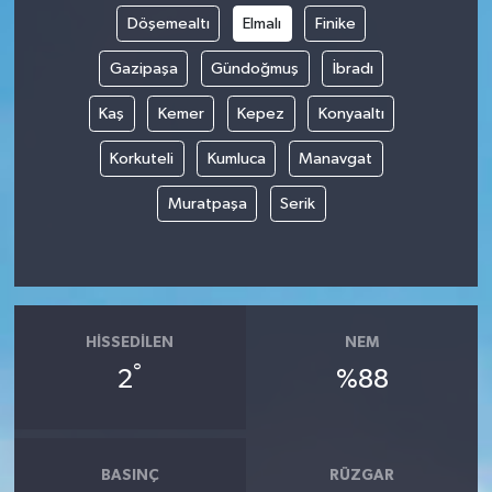
Döşemealtı
Elmalı
Finike
Gazipaşa
Gündoğmuş
İbradı
Kaş
Kemer
Kepez
Konyaaltı
Korkuteli
Kumluca
Manavgat
Muratpaşa
Serik
HISSEDILEN
NEM
°
2
%88
BASINÇ
RÜZGAR