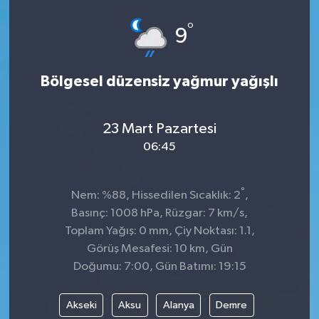
°
9
Bölgesel düzensiz yağmur yağışlı
23 Mart Pazartesi
06:45
°
Nem: %88, Hissedilen Sıcaklık: 2
,
Basınç: 1008 hPa, Rüzgar: 7 km/s,
Toplam Yağış: 0 mm, Çiy Noktası: 1.1,
Görüş Mesafesi: 10 km, Gün
Doğumu: 7:00, Gün Batımı: 19:15
Akseki
Aksu
Alanya
Demre