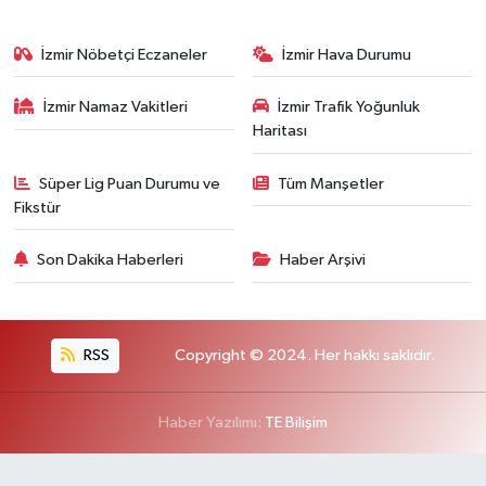
İzmir Nöbetçi Eczaneler
İzmir Hava Durumu
İzmir Namaz Vakitleri
İzmir Trafik Yoğunluk
Haritası
Süper Lig Puan Durumu ve
Tüm Manşetler
Fikstür
Son Dakika Haberleri
Haber Arşivi
RSS
Copyright © 2024. Her hakkı saklıdır.
Haber Yazılımı:
TE Bilişim