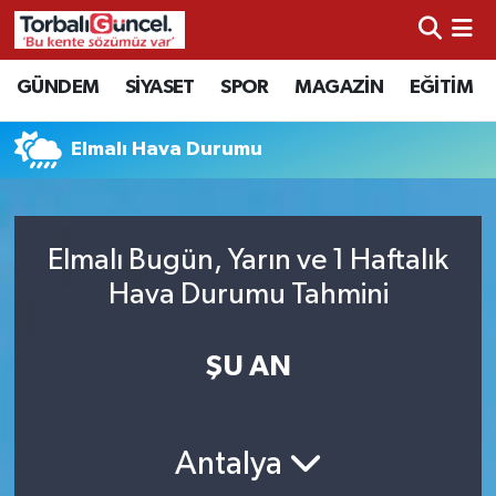
İzmir Nöbetçi Eczaneler
GÜNDEM
SİYASET
SPOR
MAGAZİN
EĞİTİM
İzmir Hava Durumu
Elmalı Hava Durumu
İzmir Namaz Vakitleri
İzmir Trafik Yoğunluk Haritası
Elmalı Bugün, Yarın ve 1 Haftalık
Hava Durumu Tahmini
Süper Lig Puan Durumu ve Fikstür
ŞU AN
Tüm Manşetler
Son Dakika Haberleri
Antalya
Haber Arşivi