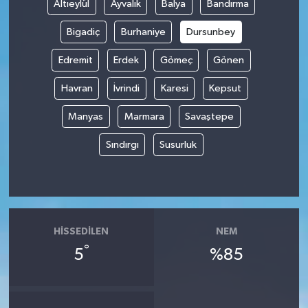
Altıeylül
Ayvalık
Balya
Bandırma
Bigadiç
Burhaniye
Dursunbey
Edremit
Erdek
Gömeç
Gönen
Havran
İvrindi
Karesi
Kepsut
Manyas
Marmara
Savaştepe
Sındırgı
Susurluk
HISSEDILEN
NEM
°
5
%85