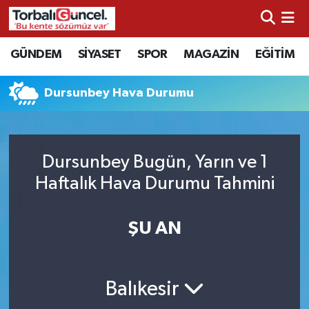
İzmir Nöbetçi Eczaneler
GÜNDEM
SİYASET
SPOR
MAGAZİN
EĞİTİM
İzmir Hava Durumu
Dursunbey Hava Durumu
İzmir Namaz Vakitleri
İzmir Trafik Yoğunluk Haritası
Dursunbey Bugün, Yarın ve 1
Haftalık Hava Durumu Tahmini
Süper Lig Puan Durumu ve Fikstür
ŞU AN
Tüm Manşetler
Son Dakika Haberleri
Balıkesir
Haber Arşivi