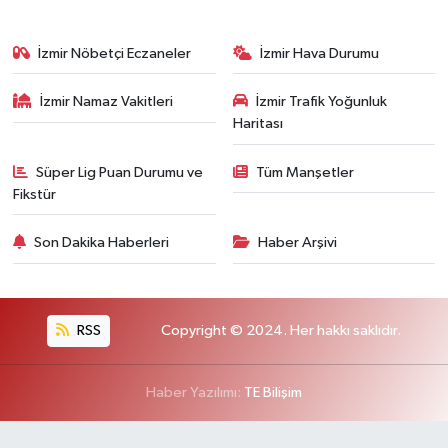
İzmir Nöbetçi Eczaneler
İzmir Hava Durumu
İzmir Namaz Vakitleri
İzmir Trafik Yoğunluk
Haritası
Süper Lig Puan Durumu ve
Tüm Manşetler
Fikstür
Son Dakika Haberleri
Haber Arşivi
RSS
Copyright © 2024. Her hakkı saklıdır.
Haber Yazılımı:
TE Bilişim