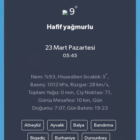
°
9
Hafif yağmurlu
23 Mart Pazartesi
05:45
°
Nem: %93, Hissedilen Sıcaklık: 5
,
Basınç: 1012 hPa, Rüzgar: 28 km/s,
Toplam Yağış: 0 mm, Çiy Noktası: 7.1,
Görüş Mesafesi: 10 km, Gün
Doğumu: 7:07, Gün Batımı: 19:23
Altıeylül
Ayvalık
Balya
Bandırma
Bigadiç
Burhaniye
Dursunbey