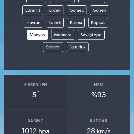
Edremit
Erdek
Gömeç
Gönen
Havran
İvrindi
Karesi
Kepsut
Manyas
Marmara
Savaştepe
Sındırgı
Susurluk
HISSEDILEN
NEM
°
5
%93
BASINÇ
RÜZGAR
1012
28
hpa
km/s