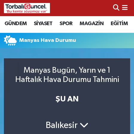
İzmir Nöbetçi Eczaneler
GÜNDEM
SİYASET
SPOR
MAGAZİN
EĞİTİM
İzmir Hava Durumu
Manyas Hava Durumu
İzmir Namaz Vakitleri
İzmir Trafik Yoğunluk Haritası
Manyas Bugün, Yarın ve 1
Haftalık Hava Durumu Tahmini
Süper Lig Puan Durumu ve Fikstür
ŞU AN
Tüm Manşetler
Son Dakika Haberleri
Balıkesir
Haber Arşivi