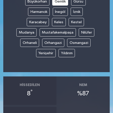
Büyükorhan
Gemlik
Gürsu
Harmancık
İnegöl
İznik
Karacabey
Keles
Kestel
Mudanya
Mustafakemalpaşa
Nilüfer
Orhaneli
Orhangazi
Osmangazi
Yenişehir
Yıldırım
HISSEDILEN
NEM
°
8
%87