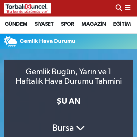
İzmir Nöbetçi Eczaneler
GÜNDEM
SİYASET
SPOR
MAGAZİN
EĞİTİM
İzmir Hava Durumu
Gemlik Hava Durumu
İzmir Namaz Vakitleri
İzmir Trafik Yoğunluk Haritası
Gemlik Bugün, Yarın ve 1
Haftalık Hava Durumu Tahmini
Süper Lig Puan Durumu ve Fikstür
ŞU AN
Tüm Manşetler
Son Dakika Haberleri
Bursa
Haber Arşivi