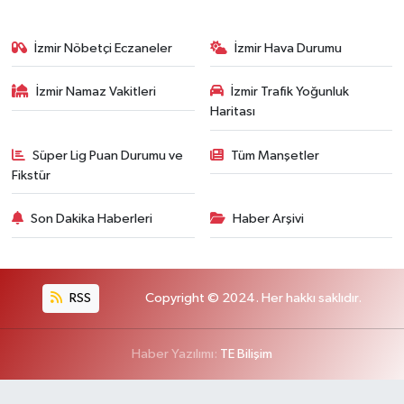
İzmir Nöbetçi Eczaneler
İzmir Hava Durumu
İzmir Namaz Vakitleri
İzmir Trafik Yoğunluk
Haritası
Süper Lig Puan Durumu ve
Tüm Manşetler
Fikstür
Son Dakika Haberleri
Haber Arşivi
RSS
Copyright © 2024. Her hakkı saklıdır.
Haber Yazılımı:
TE Bilişim