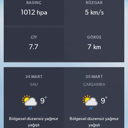
BASINÇ
RÜZGAR
1012
5
hpa
km/s
ÇIY
GÖRÜŞ
7.7
7
km
24 MART
25 MART
SALI
ÇARŞAMBA
°
°
9
9
Bölgesel düzensiz yağmur
Bölgesel düzensiz yağmur
yağışlı
yağışlı