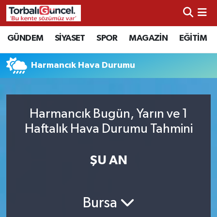
İzmir Nöbetçi Eczaneler
GÜNDEM
SİYASET
SPOR
MAGAZİN
EĞİTİM
İzmir Hava Durumu
Harmancık Hava Durumu
İzmir Namaz Vakitleri
İzmir Trafik Yoğunluk Haritası
Harmancık Bugün, Yarın ve 1
Haftalık Hava Durumu Tahmini
Süper Lig Puan Durumu ve Fikstür
ŞU AN
Tüm Manşetler
Son Dakika Haberleri
Bursa
Haber Arşivi