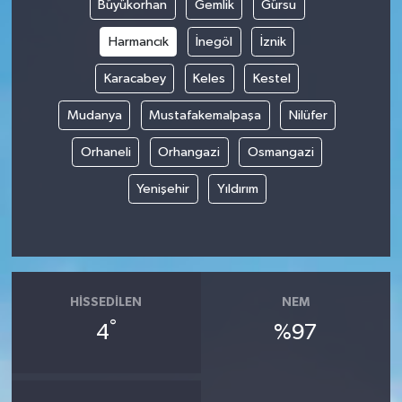
Büyükorhan
Gemlik
Gürsu
Harmancık
İnegöl
İznik
Karacabey
Keles
Kestel
Mudanya
Mustafakemalpaşa
Nilüfer
Orhaneli
Orhangazi
Osmangazi
Yenişehir
Yıldırım
HISSEDILEN
NEM
°
4
%97