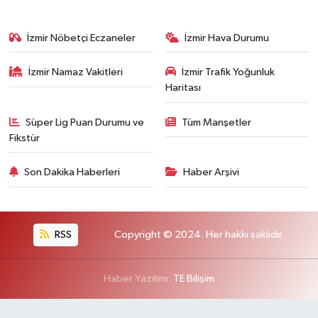
İzmir Nöbetçi Eczaneler
İzmir Hava Durumu
İzmir Namaz Vakitleri
İzmir Trafik Yoğunluk
Haritası
Süper Lig Puan Durumu ve
Tüm Manşetler
Fikstür
Son Dakika Haberleri
Haber Arşivi
RSS
Copyright © 2024. Her hakkı saklıdır.
Haber Yazılımı:
TE Bilişim