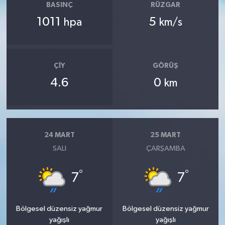
BASINÇ
RÜZGAR
1011
5
hpa
km/s
ÇIY
GÖRÜŞ
4.6
0
km
24 MART
25 MART
SALI
ÇARŞAMBA
°
°
7
7
Bölgesel düzensiz yağmur
Bölgesel düzensiz yağmur
yağışlı
yağışlı