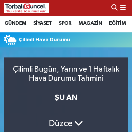
İzmir Nöbetçi Eczaneler
GÜNDEM
SİYASET
SPOR
MAGAZİN
EĞİTİM
İzmir Hava Durumu
Çilimli Hava Durumu
İzmir Namaz Vakitleri
İzmir Trafik Yoğunluk Haritası
Çilimli Bugün, Yarın ve 1 Haftalık
Hava Durumu Tahmini
Süper Lig Puan Durumu ve Fikstür
ŞU AN
Tüm Manşetler
Son Dakika Haberleri
Düzce
Haber Arşivi