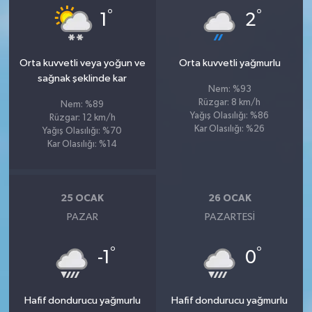
°
°
1
2
Orta kuvvetli veya yoğun ve
Orta kuvvetli yağmurlu
sağnak şeklinde kar
Nem: %93
Rüzgar: 8 km/h
Nem: %89
Yağış Olasılığı: %86
Rüzgar: 12 km/h
Kar Olasılığı: %26
Yağış Olasılığı: %70
Kar Olasılığı: %14
25 OCAK
26 OCAK
PAZAR
PAZARTESI
°
°
-1
0
Hafif dondurucu yağmurlu
Hafif dondurucu yağmurlu