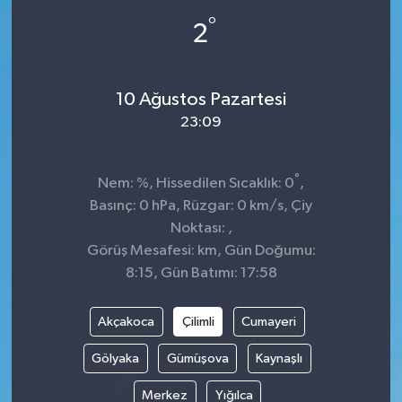
°
2
10 Ağustos Pazartesi
23:09
°
Nem: %, Hissedilen Sıcaklık: 0
,
Basınç: 0 hPa, Rüzgar: 0 km/s, Çiy
Noktası: ,
Görüş Mesafesi: km, Gün Doğumu:
8:15, Gün Batımı: 17:58
Akçakoca
Çilimli
Cumayeri
Gölyaka
Gümüşova
Kaynaşlı
Merkez
Yığılca