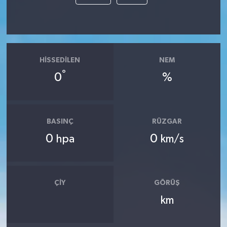
HISSEDILEN
NEM
°
0
%
BASINÇ
RÜZGAR
0
0
hpa
km/s
ÇIY
GÖRÜŞ
km