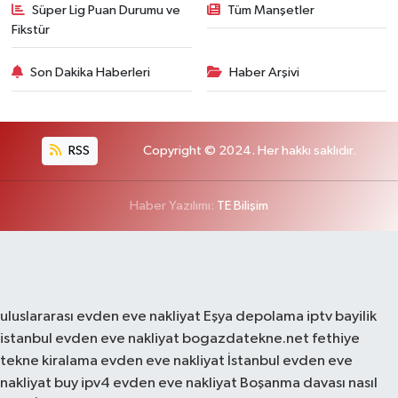
Süper Lig Puan Durumu ve
Tüm Manşetler
Fikstür
Son Dakika Haberleri
Haber Arşivi
RSS
Copyright © 2024. Her hakkı saklıdır.
Haber Yazılımı:
TE Bilişim
uluslararası evden eve nakliyat
Eşya depolama
iptv bayilik
istanbul evden eve nakliyat
bogazdatekne.net
fethiye
tekne kiralama
evden eve nakliyat
İstanbul evden eve
nakliyat
buy ipv4
evden eve nakliyat
Boşanma davası nasıl