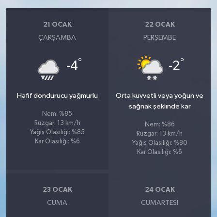
21 OCAK
22 OCAK
ÇARŞAMBA
PERŞEMBE
°
°
-4
-2
Hafif dondurucu yağmurlu
Orta kuvvetli veya yoğun ve
sağnak şeklinde kar
Nem: %85
Rüzgar: 13 km/h
Nem: %86
Yağış Olasılığı: %85
Rüzgar: 13 km/h
Kar Olasılığı: %6
Yağış Olasılığı: %80
Kar Olasılığı: %6
23 OCAK
24 OCAK
CUMA
CUMARTESI