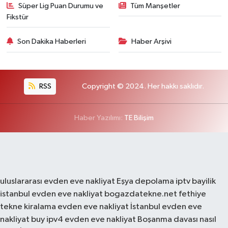
Süper Lig Puan Durumu ve
Tüm Manşetler
Fikstür
Son Dakika Haberleri
Haber Arşivi
RSS
Copyright © 2024. Her hakkı saklıdır.
Haber Yazılımı:
TE Bilişim
uluslararası evden eve nakliyat
Eşya depolama
iptv bayilik
istanbul evden eve nakliyat
bogazdatekne.net
fethiye
tekne kiralama
evden eve nakliyat
İstanbul evden eve
nakliyat
buy ipv4
evden eve nakliyat
Boşanma davası nasıl