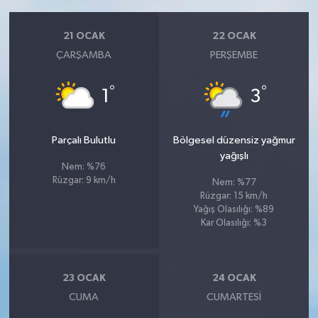
21 OCAK
22 OCAK
ÇARŞAMBA
PERŞEMBE
°
°
1
3
Parçalı Bulutlu
Bölgesel düzensiz yağmur
yağışlı
Nem: %76
Rüzgar: 9 km/h
Nem: %77
Rüzgar: 15 km/h
Yağış Olasılığı: %89
Kar Olasılığı: %3
23 OCAK
24 OCAK
CUMA
CUMARTESI