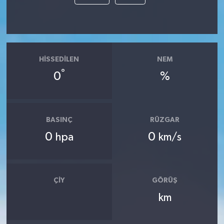
HISSEDILEN
NEM
°
0
%
BASINÇ
RÜZGAR
0
0
hpa
km/s
ÇIY
GÖRÜŞ
km