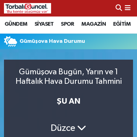
İzmir Nöbetçi Eczaneler
GÜNDEM
SİYASET
SPOR
MAGAZİN
EĞİTİM
İzmir Hava Durumu
Gümüşova Hava Durumu
İzmir Namaz Vakitleri
İzmir Trafik Yoğunluk Haritası
Gümüşova Bugün, Yarın ve 1
Haftalık Hava Durumu Tahmini
Süper Lig Puan Durumu ve Fikstür
ŞU AN
Tüm Manşetler
Son Dakika Haberleri
Düzce
Haber Arşivi