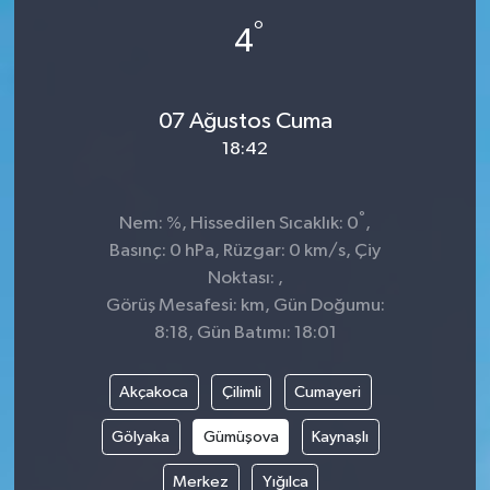
°
4
07 Ağustos Cuma
18:42
°
Nem: %, Hissedilen Sıcaklık: 0
,
Basınç: 0 hPa, Rüzgar: 0 km/s, Çiy
Noktası: ,
Görüş Mesafesi: km, Gün Doğumu:
8:18, Gün Batımı: 18:01
Akçakoca
Çilimli
Cumayeri
Gölyaka
Gümüşova
Kaynaşlı
Merkez
Yığılca