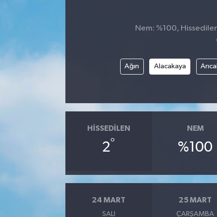
Nem: %100, Hissedilen 
Ağın
Alacakaya
Arıca
HISSEDILEN
NEM
°
2
%100
24 MART
25 MART
SALI
ÇARŞAMBA