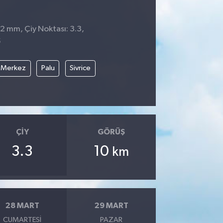
 2 mm, Çiy Noktası: 3.3,
5
Merkez
Palu
Sivrice
ÇIY
GÖRÜŞ
3.3
10
km
28 MART
29 MART
CUMARTESI
PAZAR