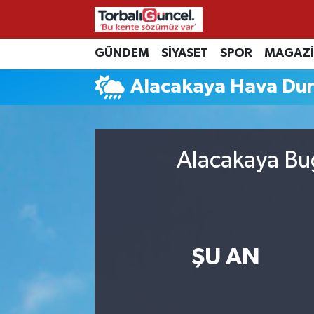
İzmir Nöbetçi Eczaneler
GÜNDEM
SİYASET
SPOR
MAGAZ
Alacakaya Hava Du
İzmir Hava Durumu
İzmir Namaz Vakitleri
Alacakaya Bug
İzmir Trafik Yoğunluk Haritası
Süper Lig Puan Durumu ve Fikstür
Tüm Manşetler
ŞU AN
Son Dakika Haberleri
Haber Arşivi