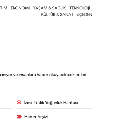
İTİM
EKONOMİ
YAŞAM & SAĞLIK
TEKNOLOJİ
KÜLTÜR & SANAT
iLÇEDEN
çınıyor ve insanlara haber okuyabilecekleri bir
İzmir Trafik Yoğunluk Haritası
Haber Arşivi