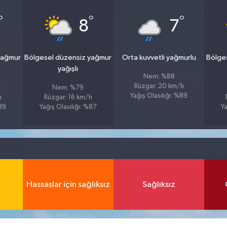
°
°
°
8
7
yağmur
Bölgesel düzensiz yağmur
Orta kuvvetli yağmurlu
Bölge
yağışlı
Nem: %88
Rüzgar: 20 km/h
Nem: %79
Yağış Olasılığı: %89
h
Rüzgar: 16 km/h
%89
Yağış Olasılığı: %87
Ya
Hassaslar için sağlıksız
Sağlıksız