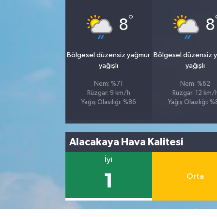
°
8
8
Bölgesel düzensiz yağmur
Bölgesel düzensiz 
yağışlı
yağışlı
Nem: %71
Nem: %62
Rüzgar: 9 km/h
Rüzgar: 12 km/
Yağış Olasılığı: %86
Yağış Olasılığı: 
Alacakaya Hava Kalitesi
İyi
1
Orta