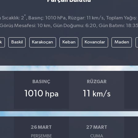
°
Sıcaklık: 2
, Basınç: 1010 hPa, Rüzgar: 11 km/s, Toplam Yağış:
Görüş Mesafesi: 10 km, Gün Doğumu: 6:20, Gün Batımı: 18:3
k
Baskil
Karakoçan
Keban
Kovancılar
Maden
BASINÇ
RÜZGAR
1010
11
hpa
km/s
26 MART
27 MART
PERŞEMBE
CUMA