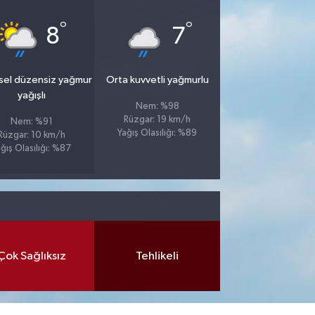
°
°
8
7
sel düzensiz yağmur
Orta kuvvetli yağmurlu
yağışlı
Nem: %98
Rüzgar: 19 km/h
Nem: %91
Yağış Olasılığı: %89
Rüzgar: 10 km/h
ğış Olasılığı: %87
Çok Sağlıksız
Tehlikeli