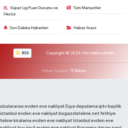
Süper Lig Puan Durumu ve
Tüm Manşetler
Fikstür
Son Dakika Haberleri
Haber Arşivi
RSS
Copyright © 2024. Her hakkı saklıdır.
Haber Yazılımı:
TE Bilişim
uluslararası evden eve nakliyat
Eşya depolama
iptv bayilik
istanbul evden eve nakliyat
bogazdatekne.net
fethiye
tekne kiralama
evden eve nakliyat
İstanbul evden eve
nakliyat
buy ipv4
evden eve nakliyat
Boşanma davası nasıl