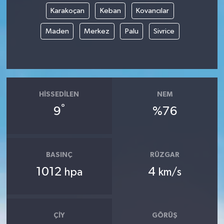
Karakoçan
Keban
Kovancılar
Maden
Merkez
Palu
Sivrice
HISSEDILEN
NEM
°
9
%76
BASINÇ
RÜZGAR
1012
4
hpa
km/s
ÇIY
GÖRÜŞ