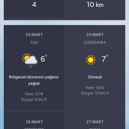
4
10
km
24 MART
25 MART
SALI
ÇARŞAMBA
°
°
6
7
Bölgesel düzensiz yağmur
Güneşli
yağışlı
Nem: %64
Rüzgar: 10 km/h
Nem: %78
Rüzgar: 8 km/h
26 MART
27 MART