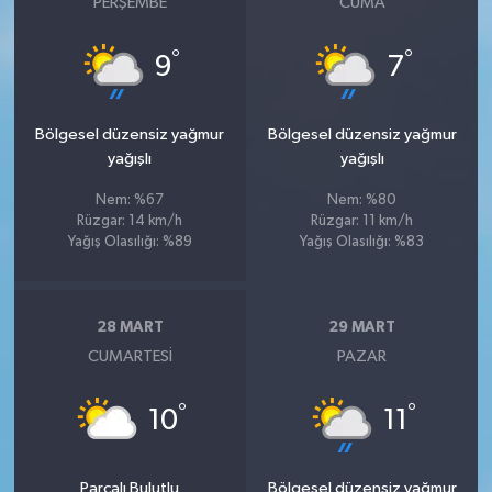
PERŞEMBE
CUMA
°
°
9
7
Bölgesel düzensiz yağmur
Bölgesel düzensiz yağmur
yağışlı
yağışlı
Nem: %67
Nem: %80
Rüzgar: 14 km/h
Rüzgar: 11 km/h
Yağış Olasılığı: %89
Yağış Olasılığı: %83
28 MART
29 MART
CUMARTESI
PAZAR
°
°
10
11
Parçalı Bulutlu
Bölgesel düzensiz yağmur