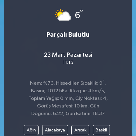
°
6
Parçalı Bulutlu
23 Mart Pazartesi
11:15
°
Nem: %76, Hissedilen Sıcaklık: 9
,
Basınç: 1012 hPa, Rüzgar: 4 km/s,
Toplam Yağış: 0 mm, Çiy Noktası: 4,
Görüş Mesafesi: 10 km, Gün
Doğumu: 6:22, Gün Batımı: 18:37
Ağın
Alacakaya
Arıcak
Baskil