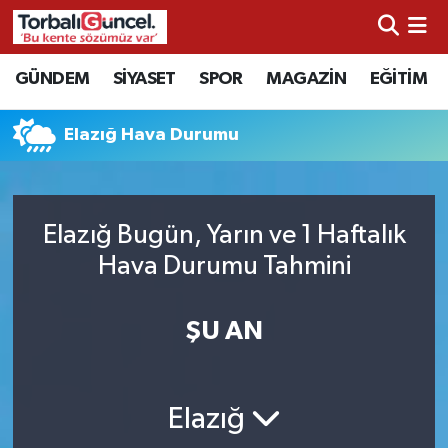
İzmir Nöbetçi Eczaneler
GÜNDEM
SİYASET
SPOR
MAGAZİN
EĞİTİM
İzmir Hava Durumu
Elazığ Hava Durumu
İzmir Namaz Vakitleri
İzmir Trafik Yoğunluk Haritası
Elazığ Bugün, Yarın ve 1 Haftalık
Hava Durumu Tahmini
Süper Lig Puan Durumu ve Fikstür
ŞU AN
Tüm Manşetler
Son Dakika Haberleri
Elazığ
Haber Arşivi