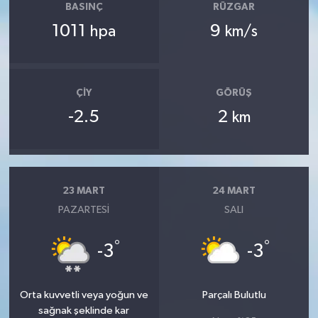
BASINÇ
RÜZGAR
1011
9
hpa
km/s
ÇIY
GÖRÜŞ
-2.5
2
km
23 MART
24 MART
PAZARTESI
SALI
°
°
-3
-3
Orta kuvvetli veya yoğun ve
Parçalı Bulutlu
sağnak şeklinde kar