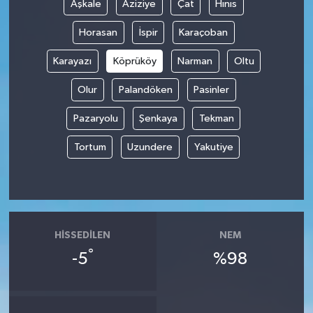
Aşkale
Aziziye
Çat
Hınıs
Horasan
İspir
Karaçoban
Karayazı
Köprüköy
Narman
Oltu
Olur
Palandöken
Pasinler
Pazaryolu
Şenkaya
Tekman
Tortum
Uzundere
Yakutiye
HISSEDILEN
NEM
°
-5
%98