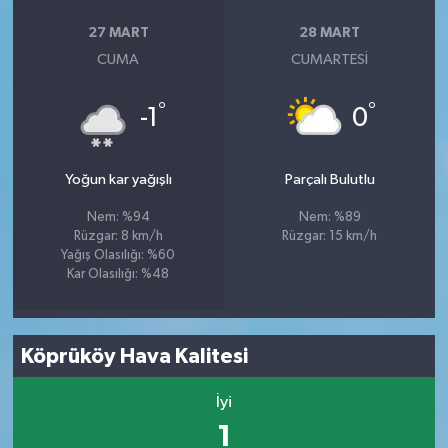
27 MART
28 MART
CUMA
CUMARTESI
°
°
-1
0
Yoğun kar yağışlı
Parçalı Bulutlu
Nem: %94
Nem: %89
Rüzgar: 8 km/h
Rüzgar: 15 km/h
Yağış Olasılığı: %60
Kar Olasılığı: %48
Köprüköy Hava Kalitesi
İyi
1