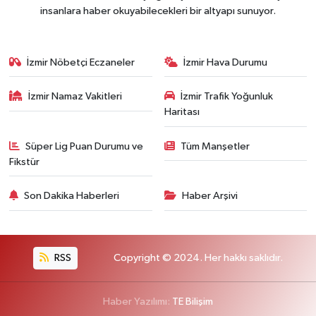
insanlara haber okuyabilecekleri bir altyapı sunuyor.
İzmir Nöbetçi Eczaneler
İzmir Hava Durumu
İzmir Namaz Vakitleri
İzmir Trafik Yoğunluk
Haritası
Süper Lig Puan Durumu ve
Tüm Manşetler
Fikstür
Son Dakika Haberleri
Haber Arşivi
RSS
Copyright © 2024. Her hakkı saklıdır.
Haber Yazılımı:
TE Bilişim