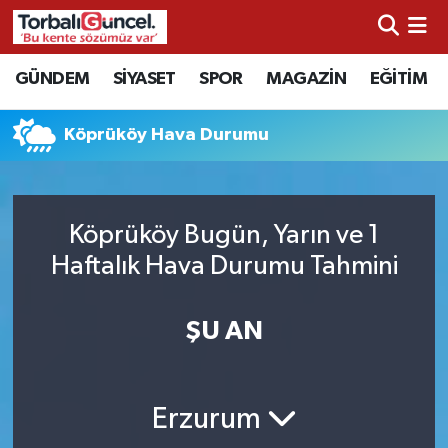
İzmir Nöbetçi Eczaneler
GÜNDEM
SİYASET
SPOR
MAGAZİN
EĞİTİM
İzmir Hava Durumu
Köprüköy Hava Durumu
İzmir Namaz Vakitleri
İzmir Trafik Yoğunluk Haritası
Köprüköy Bugün, Yarın ve 1
Haftalık Hava Durumu Tahmini
Süper Lig Puan Durumu ve Fikstür
ŞU AN
Tüm Manşetler
Son Dakika Haberleri
Erzurum
Haber Arşivi