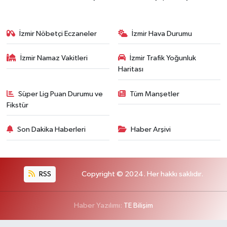
İzmir Nöbetçi Eczaneler
İzmir Hava Durumu
İzmir Namaz Vakitleri
İzmir Trafik Yoğunluk
Haritası
Süper Lig Puan Durumu ve
Tüm Manşetler
Fikstür
Son Dakika Haberleri
Haber Arşivi
RSS
Copyright © 2024. Her hakkı saklıdır.
Haber Yazılımı:
TE Bilişim