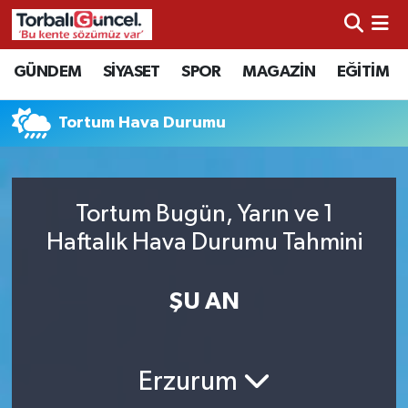
İzmir Nöbetçi Eczaneler
GÜNDEM
SİYASET
SPOR
MAGAZİN
EĞİTİM
İzmir Hava Durumu
Tortum Hava Durumu
İzmir Namaz Vakitleri
İzmir Trafik Yoğunluk Haritası
Tortum Bugün, Yarın ve 1
Haftalık Hava Durumu Tahmini
Süper Lig Puan Durumu ve Fikstür
ŞU AN
Tüm Manşetler
Son Dakika Haberleri
Erzurum
Haber Arşivi