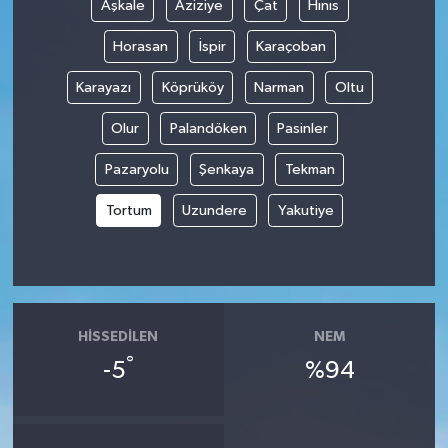
Aşkale
Aziziye
Çat
Hınıs
Horasan
İspir
Karaçoban
Karayazı
Köprüköy
Narman
Oltu
Olur
Palandöken
Pasinler
Pazaryolu
Şenkaya
Tekman
Tortum
Uzundere
Yakutiye
HISSEDILEN
NEM
°
-5
%94