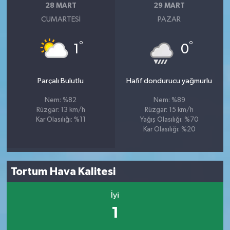
28 MART
29 MART
CUMARTESI
PAZAR
°
°
1
0
Parçalı Bulutlu
Hafif dondurucu yağmurlu
Nem: %82
Nem: %89
Rüzgar: 13 km/h
Rüzgar: 15 km/h
Kar Olasılığı: %11
Yağış Olasılığı: %70
Kar Olasılığı: %20
Tortum Hava Kalitesi
İyi
1