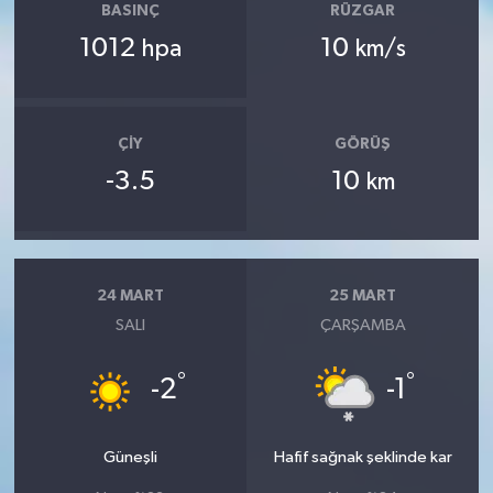
BASINÇ
RÜZGAR
1012
10
hpa
km/s
ÇIY
GÖRÜŞ
-3.5
10
km
24 MART
25 MART
SALI
ÇARŞAMBA
°
°
-2
-1
Güneşli
Hafif sağnak şeklinde kar