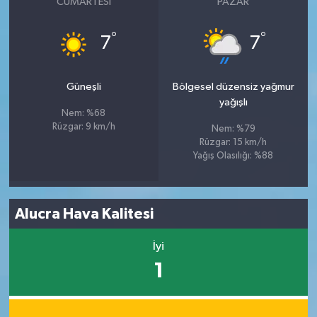
CUMARTESI
PAZAR
°
°
7
7
Güneşli
Bölgesel düzensiz yağmur
yağışlı
Nem: %68
Rüzgar: 9 km/h
Nem: %79
Rüzgar: 15 km/h
Yağış Olasılığı: %88
Alucra Hava Kalitesi
İyi
1