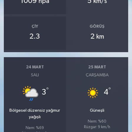
1009
5
hpa
km/s
ÇIY
GÖRÜŞ
2.3
2
km
24 MART
25 MART
SALI
ÇARŞAMBA
°
°
3
4
Bölgesel düzensiz yağmur
Güneşli
yağışlı
Nem: %60
Rüzgar: 9 km/h
Nem: %69