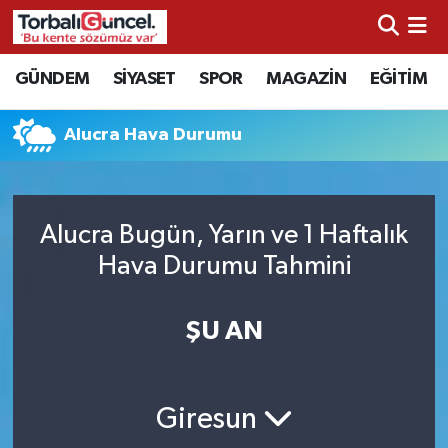
İzmir Nöbetçi Eczaneler
GÜNDEM
SİYASET
SPOR
MAGAZİN
EĞİTİM
İzmir Hava Durumu
Alucra Hava Durumu
İzmir Namaz Vakitleri
İzmir Trafik Yoğunluk Haritası
Alucra Bugün, Yarın ve 1 Haftalık
Hava Durumu Tahmini
Süper Lig Puan Durumu ve Fikstür
ŞU AN
Tüm Manşetler
Son Dakika Haberleri
Giresun
Haber Arşivi