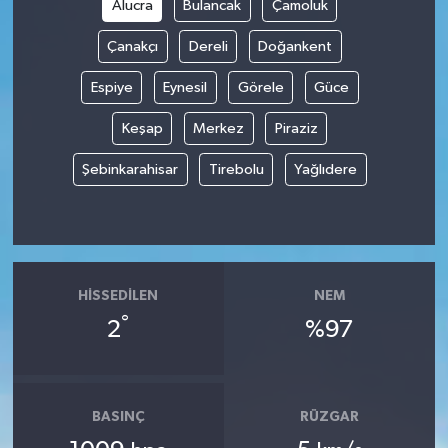
Alucra
Bulancak
Çamoluk
Çanakçı
Dereli
Doğankent
Espiye
Eynesil
Görele
Güce
Keşap
Merkez
Piraziz
Şebinkarahisar
Tirebolu
Yağlıdere
HISSEDILEN
NEM
°
2
%97
BASINÇ
RÜZGAR