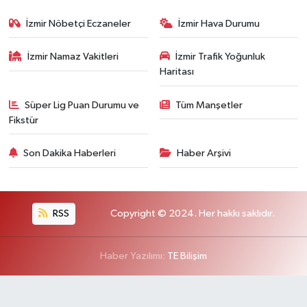
İzmir Nöbetçi Eczaneler
İzmir Hava Durumu
İzmir Namaz Vakitleri
İzmir Trafik Yoğunluk
Haritası
Süper Lig Puan Durumu ve
Tüm Manşetler
Fikstür
Son Dakika Haberleri
Haber Arşivi
RSS
Copyright © 2024. Her hakkı saklıdır.
Haber Yazılımı:
TE Bilişim