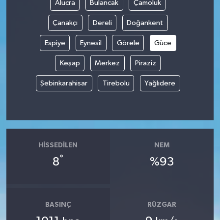
Alucra
Bulancak
Çamoluk
Çanakçı
Dereli
Doğankent
Espiye
Eynesil
Görele
Güce
Keşap
Merkez
Piraziz
Şebinkarahisar
Tirebolu
Yağlıdere
HISSEDILEN
NEM
°
8
%93
BASINÇ
RÜZGAR