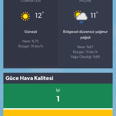
CUMARTESI
PAZAR
°
°
12
11
Güneşli
Bölgesel düzensiz yağmur
yağışlı
Nem: %75
Rüzgar: 16 km/h
Nem: %87
Rüzgar: 15 km/h
Yağış Olasılığı: %89
Güce Hava Kalitesi
İyi
1