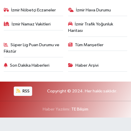
İzmir Nöbetçi Eczaneler
İzmir Hava Durumu
İzmir Namaz Vakitleri
İzmir Trafik Yoğunluk
Haritası
Süper Lig Puan Durumu ve
Tüm Manşetler
Fikstür
Son Dakika Haberleri
Haber Arşivi
RSS
Copyright © 2024. Her hakkı saklıdır.
Haber Yazılımı:
TE Bilişim