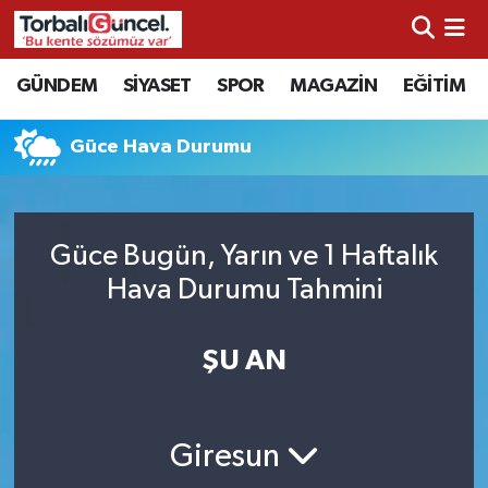
İzmir Nöbetçi Eczaneler
GÜNDEM
SİYASET
SPOR
MAGAZİN
EĞİTİM
İzmir Hava Durumu
Güce Hava Durumu
İzmir Namaz Vakitleri
İzmir Trafik Yoğunluk Haritası
Güce Bugün, Yarın ve 1 Haftalık
Hava Durumu Tahmini
Süper Lig Puan Durumu ve Fikstür
ŞU AN
Tüm Manşetler
Son Dakika Haberleri
Giresun
Haber Arşivi