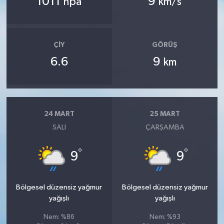
1011
9
hpa
km/s
ÇIY
GÖRÜŞ
6.6
9
km
24 MART
25 MART
SALI
ÇARŞAMBA
°
°
9
9
Bölgesel düzensiz yağmur
Bölgesel düzensiz yağmur
yağışlı
yağışlı
Nem: %86
Nem: %93