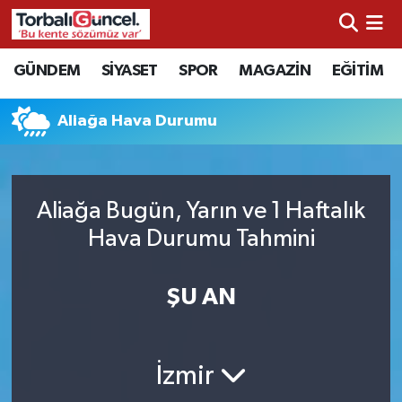
İzmir Nöbetçi Eczaneler
GÜNDEM
SİYASET
SPOR
MAGAZİN
EĞİTİM
İzmir Hava Durumu
Aliağa Hava Durumu
İzmir Namaz Vakitleri
İzmir Trafik Yoğunluk Haritası
Aliağa Bugün, Yarın ve 1 Haftalık
Hava Durumu Tahmini
Süper Lig Puan Durumu ve Fikstür
ŞU AN
Tüm Manşetler
Son Dakika Haberleri
İzmir
Haber Arşivi