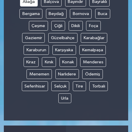
Aliağa
Balçova
Bayındır
Bayraklı
Bergama
Beydağ
Bornova
Buca
Çeşme
Çiğli
Dikili
Foça
Gaziemir
Güzelbahçe
Karabağlar
Karaburun
Karşıyaka
Kemalpaşa
Kiraz
Kınık
Konak
Menderes
Menemen
Narlıdere
Ödemiş
Seferihisar
Selçuk
Tire
Torbalı
Urla