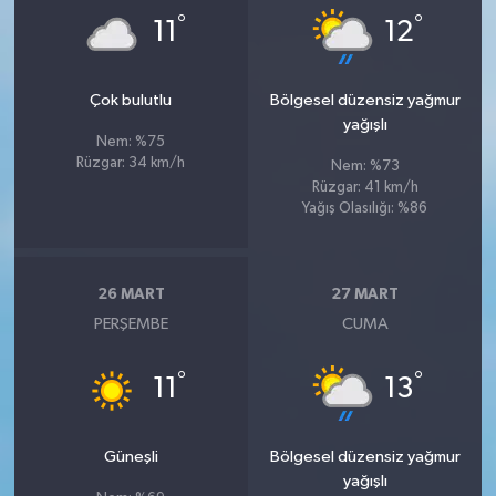
°
°
11
12
Çok bulutlu
Bölgesel düzensiz yağmur
yağışlı
Nem: %75
Rüzgar: 34 km/h
Nem: %73
Rüzgar: 41 km/h
Yağış Olasılığı: %86
26 MART
27 MART
PERŞEMBE
CUMA
°
°
11
13
Güneşli
Bölgesel düzensiz yağmur
yağışlı