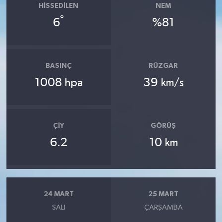
HISSEDILEN
NEM
°
6
%81
BASINÇ
RÜZGAR
1008
39
hpa
km/s
ÇIY
GÖRÜŞ
6.2
10
km
24 MART
25 MART
SALI
ÇARŞAMBA