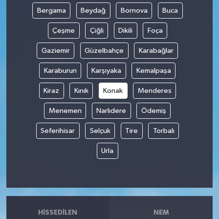
Bergama
Beydağ
Bornova
Buca
Çeşme
Çiğli
Dikili
Foça
Gaziemir
Güzelbahçe
Karabağlar
Karaburun
Karşıyaka
Kemalpaşa
Kiraz
Kınık
Konak
Menderes
Menemen
Narlıdere
Ödemiş
Seferihisar
Selçuk
Tire
Torbalı
Urla
HISSEDILEN
NEM