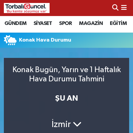
İzmir Nöbetçi Eczaneler
GÜNDEM
SİYASET
SPOR
MAGAZİN
EĞİTİM
İzmir Hava Durumu
Konak Hava Durumu
İzmir Namaz Vakitleri
İzmir Trafik Yoğunluk Haritası
Konak Bugün, Yarın ve 1 Haftalık
Hava Durumu Tahmini
Süper Lig Puan Durumu ve Fikstür
ŞU AN
Tüm Manşetler
Son Dakika Haberleri
İzmir
Haber Arşivi