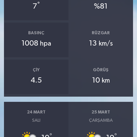
°
7
%81
BASINÇ
RÜZGAR
1008
13
hpa
km/s
ÇIY
GÖRÜŞ
4.5
10
km
24 MART
25 MART
SALI
ÇARŞAMBA
°
°