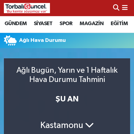
İzmir Nöbetçi Eczaneler
GÜNDEM
SİYASET
SPOR
MAGAZİN
EĞİTİM
İzmir Hava Durumu
Ağlı Hava Durumu
İzmir Namaz Vakitleri
İzmir Trafik Yoğunluk Haritası
Ağlı Bugün, Yarın ve 1 Haftalık
Hava Durumu Tahmini
Süper Lig Puan Durumu ve Fikstür
ŞU AN
Tüm Manşetler
Son Dakika Haberleri
Kastamonu
Haber Arşivi