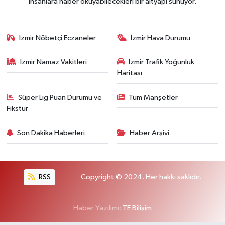
insanlara haber okuyabilecekleri bir altyapı sunuyor.
İzmir Nöbetçi Eczaneler
İzmir Hava Durumu
İzmir Namaz Vakitleri
İzmir Trafik Yoğunluk
Haritası
Süper Lig Puan Durumu ve
Tüm Manşetler
Fikstür
Son Dakika Haberleri
Haber Arşivi
RSS
Copyright © 2024. Her hakkı saklıdır.
Haber Yazılımı:
TE Bilişim