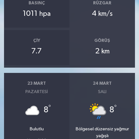
BASINÇ
RÜZGAR
1011
4
hpa
km/s
ÇIY
GÖRÜŞ
7.7
2
km
23 MART
24 MART
PAZARTESI
SALI
°
°
8
8
Bulutlu
Bölgesel düzensiz yağmur
yağışlı