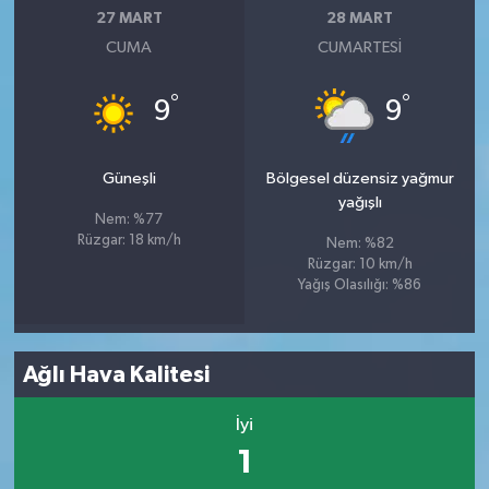
27 MART
28 MART
CUMA
CUMARTESI
°
°
9
9
Güneşli
Bölgesel düzensiz yağmur
yağışlı
Nem: %77
Rüzgar: 18 km/h
Nem: %82
Rüzgar: 10 km/h
Yağış Olasılığı: %86
Ağlı Hava Kalitesi
İyi
1