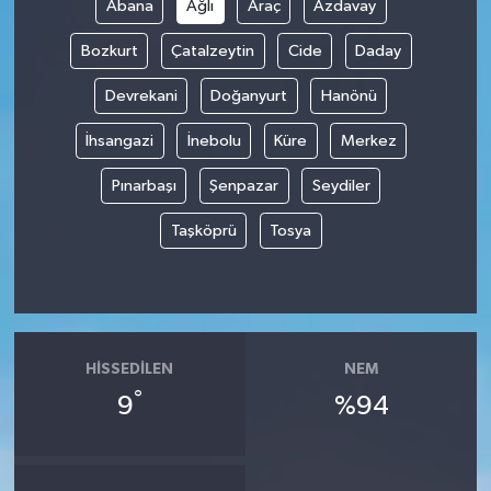
Abana
Ağlı
Araç
Azdavay
Bozkurt
Çatalzeytin
Cide
Daday
Devrekani
Doğanyurt
Hanönü
İhsangazi
İnebolu
Küre
Merkez
Pınarbaşı
Şenpazar
Seydiler
Taşköprü
Tosya
HISSEDILEN
NEM
°
9
%94