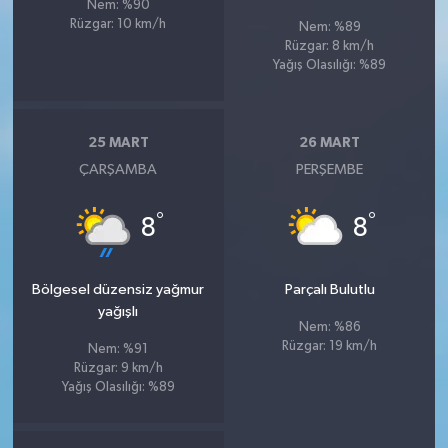
Nem: %90
Rüzgar: 10 km/h
Nem: %89
Rüzgar: 8 km/h
Yağış Olasılığı: %89
25 MART
26 MART
ÇARŞAMBA
PERŞEMBE
°
°
8
8
Bölgesel düzensiz yağmur
Parçalı Bulutlu
yağışlı
Nem: %86
Rüzgar: 19 km/h
Nem: %91
Rüzgar: 9 km/h
Yağış Olasılığı: %89