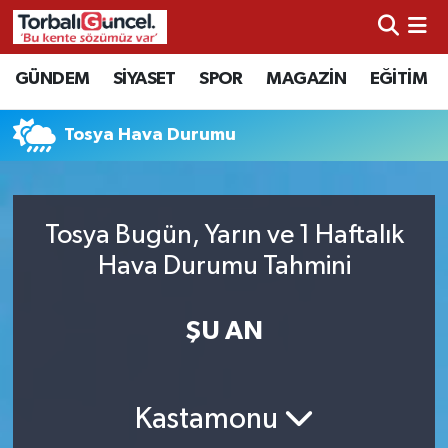
İzmir Nöbetçi Eczaneler
GÜNDEM
SİYASET
SPOR
MAGAZİN
EĞİTİM
İzmir Hava Durumu
Tosya Hava Durumu
İzmir Namaz Vakitleri
İzmir Trafik Yoğunluk Haritası
Tosya Bugün, Yarın ve 1 Haftalık
Hava Durumu Tahmini
Süper Lig Puan Durumu ve Fikstür
ŞU AN
Tüm Manşetler
Son Dakika Haberleri
Kastamonu
Haber Arşivi