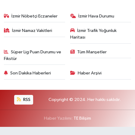
İzmir Nöbetçi Eczaneler
İzmir Hava Durumu
İzmir Namaz Vakitleri
İzmir Trafik Yoğunluk
Haritası
Süper Lig Puan Durumu ve
Tüm Manşetler
Fikstür
Son Dakika Haberleri
Haber Arşivi
RSS
Copyright © 2024. Her hakkı saklıdır.
Haber Yazılımı:
TE Bilişim