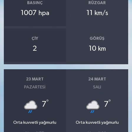
BASINÇ
RÜZGAR
1007
11
hpa
km/s
ÇIY
GÖRÜŞ
2
10
km
23 MART
24 MART
PAZARTESI
SALI
°
°
7
7
Orta kuvvetli yağmurlu
Orta kuvvetli yağmurlu