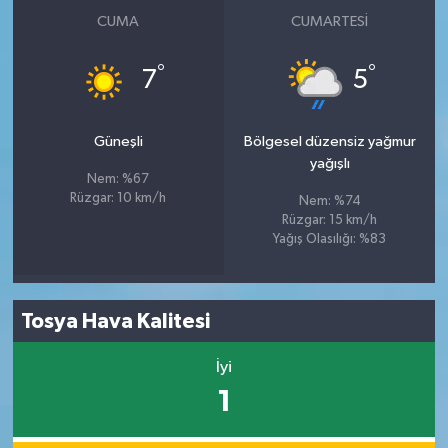
CUMA
CUMARTESI
°
°
7
5
Güneşli
Bölgesel düzensiz yağmur
yağışlı
Nem: %67
Rüzgar: 10 km/h
Nem: %74
Rüzgar: 15 km/h
Yağış Olasılığı: %83
Tosya Hava Kalitesi
İyi
1