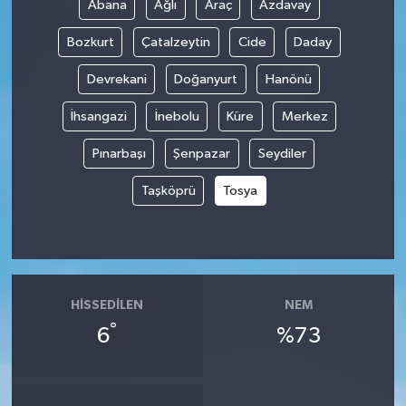
Abana
Ağlı
Araç
Azdavay
Bozkurt
Çatalzeytin
Cide
Daday
Devrekani
Doğanyurt
Hanönü
İhsangazi
İnebolu
Küre
Merkez
Pınarbaşı
Şenpazar
Seydiler
Taşköprü
Tosya
HISSEDILEN
NEM
°
6
%73