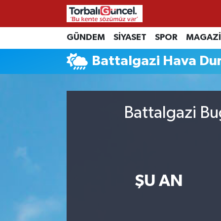
İzmir Nöbetçi Eczaneler
GÜNDEM
SİYASET
SPOR
MAGAZ
Battalgazi Hava D
İzmir Hava Durumu
İzmir Namaz Vakitleri
Battalgazi Bu
İzmir Trafik Yoğunluk Haritası
Süper Lig Puan Durumu ve Fikstür
Tüm Manşetler
ŞU AN
Son Dakika Haberleri
Haber Arşivi