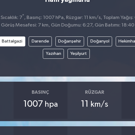
°
ıcaklık: 7
, Basınç: 1007 hPa, Rüzgar: 11 km/s, Toplam Yağış:
Görüş Mesafesi: 7 km, Gün Doğumu: 6:27, Gün Batımı: 18:40
Battalgazi
Darende
Doğanşehir
Doğanyol
Hekimh
Yazıhan
Yeşilyurt
BASINÇ
RÜZGAR
1007
11
hpa
km/s