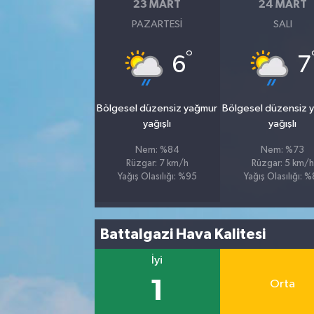
23 MART
24 MART
PAZARTESI
SALI
°
6
7
Bölgesel düzensiz yağmur
Bölgesel düzensiz 
yağışlı
yağışlı
Nem: %84
Nem: %73
Rüzgar: 7 km/h
Rüzgar: 5 km/h
Yağış Olasılığı: %95
Yağış Olasılığı: %
Battalgazi Hava Kalitesi
İyi
1
Orta