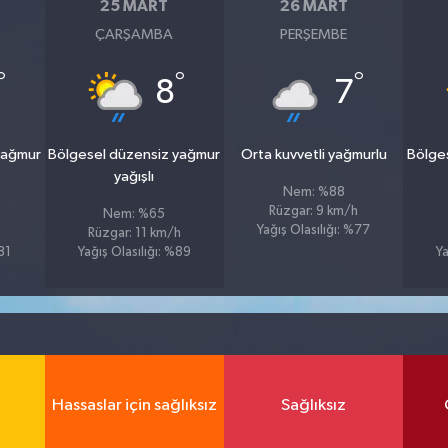
25 MART
26 MART
ÇARŞAMBA
PERŞEMBE
°
°
°
8
7
yağmur
Bölgesel düzensiz yağmur
Orta kuvvetli yağmurlu
Bölge
yağışlı
Nem: %88
Rüzgar: 9 km/h
Nem: %65
Yağış Olasılığı: %77
Rüzgar: 11 km/h
81
Yağış Olasılığı: %89
Ya
Hassaslar için sağlıksız
Sağlıksız