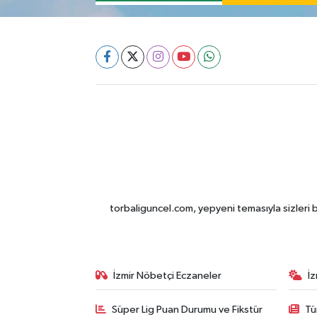
torbaliguncel.com, yepyeni temasıyla sizleri b
İzmir Nöbetçi Eczaneler
İ
Süper Lig Puan Durumu ve Fikstür
Tü