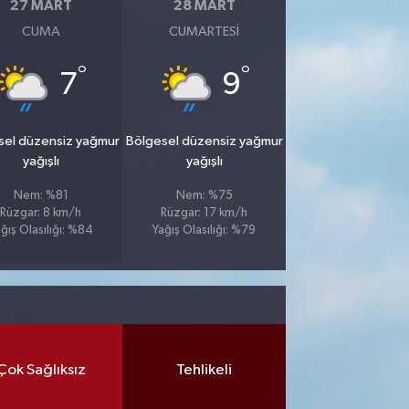
27 MART
28 MART
CUMA
CUMARTESI
°
°
7
9
sel düzensiz yağmur
Bölgesel düzensiz yağmur
yağışlı
yağışlı
Nem: %81
Nem: %75
Rüzgar: 8 km/h
Rüzgar: 17 km/h
ğış Olasılığı: %84
Yağış Olasılığı: %79
Çok Sağlıksız
Tehlikeli