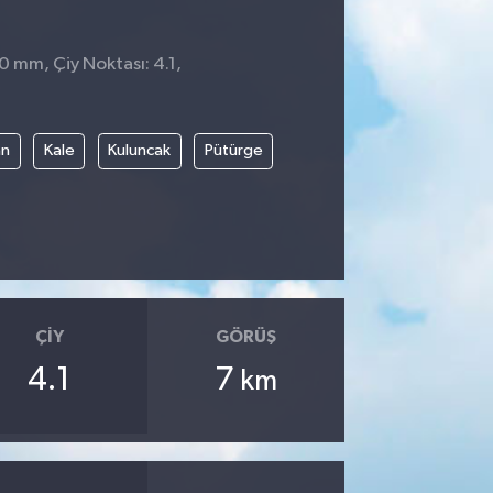
 0 mm, Çiy Noktası: 4.1,
an
Kale
Kuluncak
Pütürge
ÇIY
GÖRÜŞ
4.1
7
km