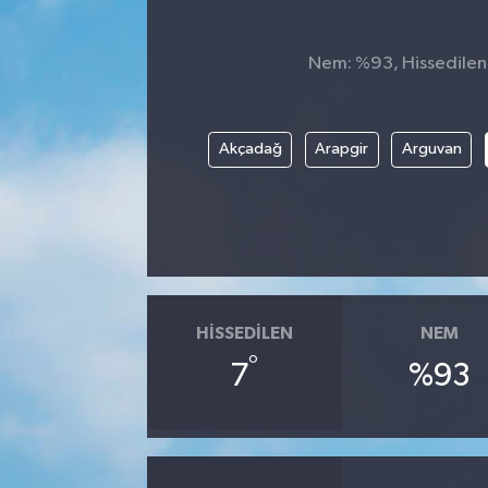
Nem: %93, Hissedilen S
Akçadağ
Arapgir
Arguvan
HISSEDILEN
NEM
°
7
%93