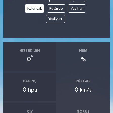
Kuluncak
Pütürge
Yazıhan
Yeşilyurt
HISSEDILEN
NEM
°
0
%
BASINÇ
RÜZGAR
0
0
hpa
km/s
ÇIY
GÖRÜŞ