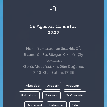
°
-9
08 Ağustos Cumartesi
20:20
°
Nem: %, Hissedilen Sıcaklık: 0
,
Basınç: 0 hPa, Rüzgar: 0 km/s, Çiy
Noktası: ,
Görüş Mesafesi: km, Gün Doğumu:
7:43, Gün Batımı: 17:36
Akçadağ
Arapgir
Arguvan
Battalgazi
Darende
Doğanşehir
Doğanyol
Hekimhan
Kale