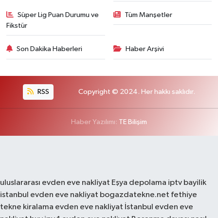
Süper Lig Puan Durumu ve
Tüm Manşetler
Fikstür
Son Dakika Haberleri
Haber Arşivi
RSS
Copyright © 2024. Her hakkı saklıdır.
Haber Yazılımı:
TE Bilişim
uluslararası evden eve nakliyat
Eşya depolama
iptv bayilik
istanbul evden eve nakliyat
bogazdatekne.net
fethiye
tekne kiralama
evden eve nakliyat
İstanbul evden eve