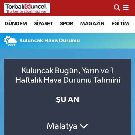
İzmir Nöbetçi Eczaneler
GÜNDEM
SİYASET
SPOR
MAGAZİN
EĞİTİM
İzmir Hava Durumu
Kuluncak Hava Durumu
İzmir Namaz Vakitleri
İzmir Trafik Yoğunluk Haritası
Kuluncak Bugün, Yarın ve 1
Haftalık Hava Durumu Tahmini
Süper Lig Puan Durumu ve Fikstür
ŞU AN
Tüm Manşetler
Son Dakika Haberleri
Malatya
Haber Arşivi