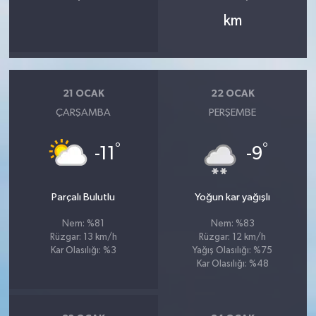
km
21 OCAK
22 OCAK
ÇARŞAMBA
PERŞEMBE
°
°
-11
-9
Parçalı Bulutlu
Yoğun kar yağışlı
Nem: %81
Nem: %83
Rüzgar: 13 km/h
Rüzgar: 12 km/h
Kar Olasılığı: %3
Yağış Olasılığı: %75
Kar Olasılığı: %48