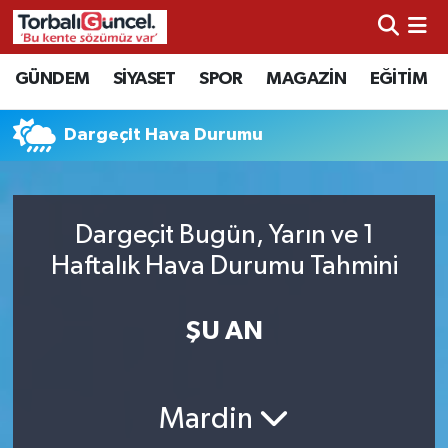
İzmir Nöbetçi Eczaneler
GÜNDEM
SİYASET
SPOR
MAGAZİN
EĞİTİM
İzmir Hava Durumu
Dargeçit Hava Durumu
İzmir Namaz Vakitleri
İzmir Trafik Yoğunluk Haritası
Dargeçit Bugün, Yarın ve 1
Haftalık Hava Durumu Tahmini
Süper Lig Puan Durumu ve Fikstür
ŞU AN
Tüm Manşetler
Son Dakika Haberleri
Mardin
Haber Arşivi