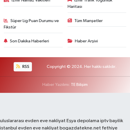
İzmir Namaz Vakitleri
İzmir Trafik Yoğunluk
Haritası
Süper Lig Puan Durumu ve
Tüm Manşetler
Fikstür
Son Dakika Haberleri
Haber Arşivi
RSS
Copyright © 2024. Her hakkı saklıdır.
Haber Yazılımı:
TE Bilişim
uluslararası evden eve nakliyat
Eşya depolama
iptv bayilik
istanbul evden eve nakliyat
bogazdatekne.net
fethiye