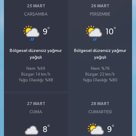
25 MART
26 MART
ÇARŞAMBA
PERŞEMBE
°
°
9
10
Bölgesel düzensiz yağmur
Bölgesel düzensiz yağmur
yağışlı
yağışlı
Nem: %69
Nem: %76
Rüzgar: 14 km/h
Rüzgar: 22 km/h
Yağış Olasılığı: %88
Yağış Olasılığı: %80
27 MART
28 MART
CUMA
CUMARTESI
°
°
8
9