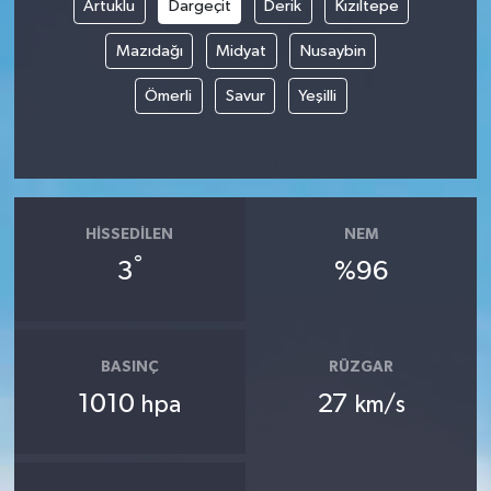
Artuklu
Dargeçit
Derik
Kızıltepe
Mazıdağı
Midyat
Nusaybin
Ömerli
Savur
Yeşilli
HISSEDILEN
NEM
°
3
%96
BASINÇ
RÜZGAR
1010
27
hpa
km/s