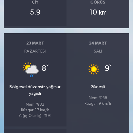
ÇIY
GÖRÜŞ
5.9
10
km
23 MART
24 MART
PAZARTESI
SALI
°
°
8
9
Bölgesel düzensiz yağmur
Güneşli
yağışlı
Nem: %66
Rüzgar: 9 km/h
Nem: %82
Rüzgar: 17 km/h
Yağış Olasılığı: %91