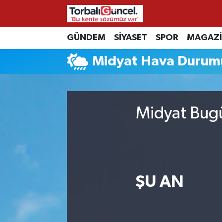
İzmir Nöbetçi Eczaneler
GÜNDEM
SİYASET
SPOR
MAGAZ
Midyat Hava Durum
İzmir Hava Durumu
İzmir Namaz Vakitleri
Midyat Bugü
İzmir Trafik Yoğunluk Haritası
Süper Lig Puan Durumu ve Fikstür
Tüm Manşetler
ŞU AN
Son Dakika Haberleri
Haber Arşivi