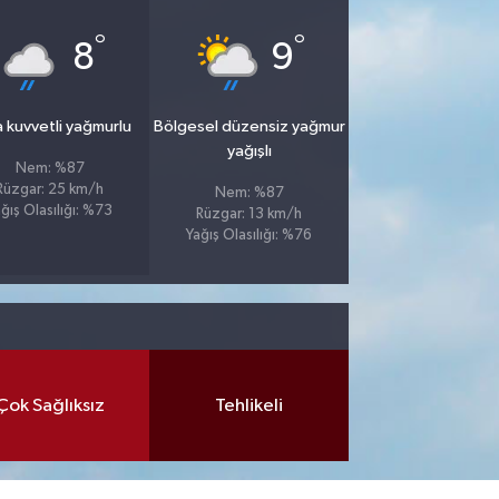
°
°
8
9
 kuvvetli yağmurlu
Bölgesel düzensiz yağmur
yağışlı
Nem: %87
Rüzgar: 25 km/h
Nem: %87
ğış Olasılığı: %73
Rüzgar: 13 km/h
Yağış Olasılığı: %76
Çok Sağlıksız
Tehlikeli