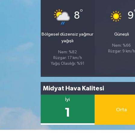
°
8
9
Bölgesel düzensiz yağmur
Güneşli
yağışlı
Nem: %66
Rüzgar: 9 km/h
Nem: %82
Rüzgar: 17 km/h
Yağış Olasılığı: %91
Midyat Hava Kalitesi
İyi
1
Orta