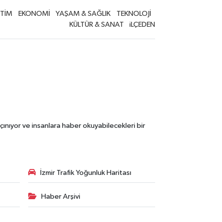
İTİM
EKONOMİ
YAŞAM & SAĞLIK
TEKNOLOJİ
KÜLTÜR & SANAT
iLÇEDEN
çınıyor ve insanlara haber okuyabilecekleri bir
İzmir Trafik Yoğunluk Haritası
Haber Arşivi