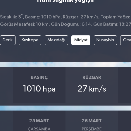
°
ıcaklık: 3
, Basınç: 1010 hPa, Rüzgar: 27 km/s, Toplam Yağış:
Görüş Mesafesi: 10 km, Gün Doğumu: 6:14, Gün Batımı: 18:2
Derik
Kızıltepe
Mazıdağı
Midyat
Nusaybin
Öme
BASINÇ
RÜZGAR
1010
27
hpa
km/s
25 MART
26 MART
ÇARŞAMBA
PERŞEMBE