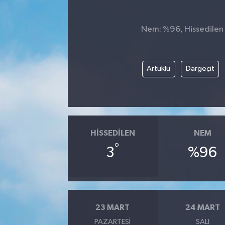
Nem: %96, Hissedilen S
Artuklu
Dargeçit
HISSEDILEN
NEM
°
3
%96
23 MART
24 MART
PAZARTESI
SALI