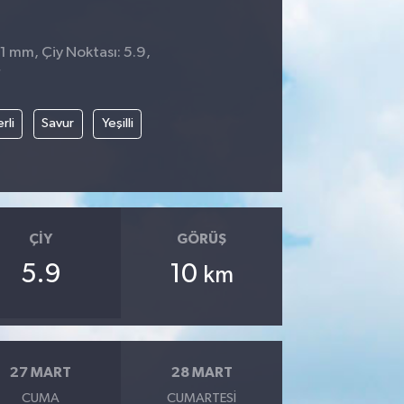
 1 mm, Çiy Noktası: 5.9,
7
rli
Savur
Yeşilli
ÇIY
GÖRÜŞ
5.9
10
km
27 MART
28 MART
CUMA
CUMARTESI