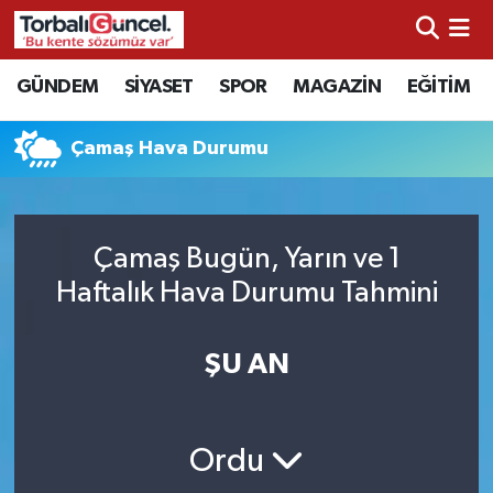
İzmir Nöbetçi Eczaneler
GÜNDEM
SİYASET
SPOR
MAGAZİN
EĞİTİM
İzmir Hava Durumu
Çamaş Hava Durumu
İzmir Namaz Vakitleri
İzmir Trafik Yoğunluk Haritası
Çamaş Bugün, Yarın ve 1
Haftalık Hava Durumu Tahmini
Süper Lig Puan Durumu ve Fikstür
ŞU AN
Tüm Manşetler
Son Dakika Haberleri
Ordu
Haber Arşivi