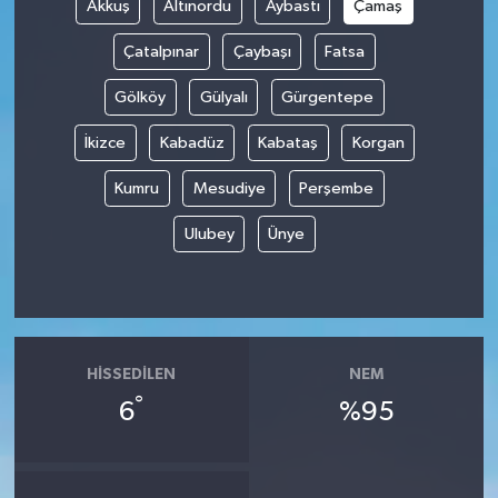
Akkuş
Altınordu
Aybastı
Çamaş
Çatalpınar
Çaybaşı
Fatsa
Gölköy
Gülyalı
Gürgentepe
İkizce
Kabadüz
Kabataş
Korgan
Kumru
Mesudiye
Perşembe
Ulubey
Ünye
HISSEDILEN
NEM
°
6
%95