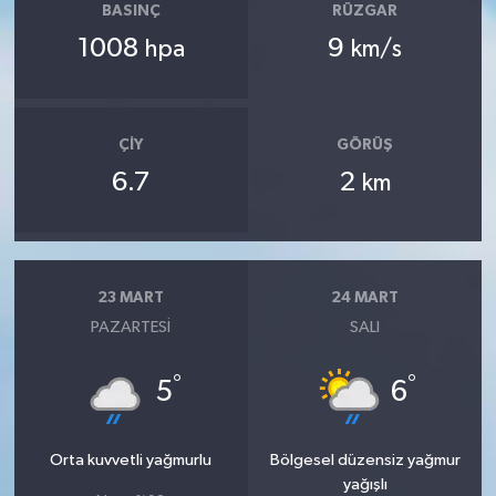
BASINÇ
RÜZGAR
1008
9
hpa
km/s
ÇIY
GÖRÜŞ
6.7
2
km
23 MART
24 MART
PAZARTESI
SALI
°
°
5
6
Orta kuvvetli yağmurlu
Bölgesel düzensiz yağmur
yağışlı