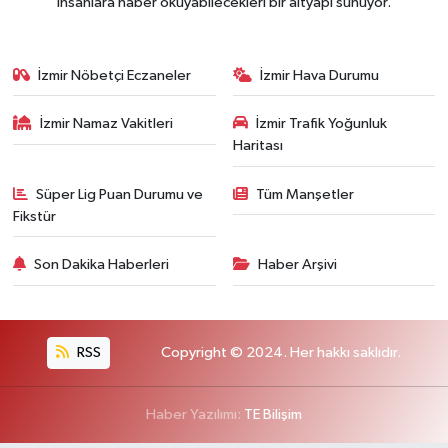
insanlara haber okuyabilecekleri bir altyapı sunuyor.
İzmir Nöbetçi Eczaneler
İzmir Hava Durumu
İzmir Namaz Vakitleri
İzmir Trafik Yoğunluk
Haritası
Süper Lig Puan Durumu ve
Tüm Manşetler
Fikstür
Son Dakika Haberleri
Haber Arşivi
RSS
Copyright © 2024. Her hakkı saklıdır.
Haber Yazılımı:
TE Bilişim