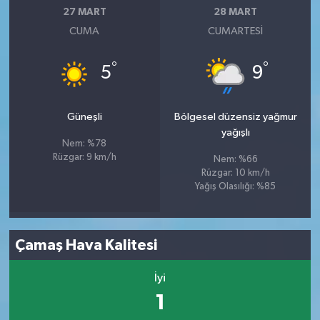
27 MART
28 MART
CUMA
CUMARTESI
°
°
5
9
Güneşli
Bölgesel düzensiz yağmur
yağışlı
Nem: %78
Rüzgar: 9 km/h
Nem: %66
Rüzgar: 10 km/h
Yağış Olasılığı: %85
Çamaş Hava Kalitesi
İyi
1