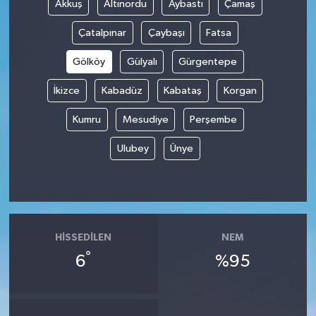
Akkuş
Altınordu
Aybastı
Çamaş
Çatalpınar
Çaybaşı
Fatsa
Gölköy
Gülyalı
Gürgentepe
İkizce
Kabadüz
Kabataş
Korgan
Kumru
Mesudiye
Perşembe
Ulubey
Ünye
HISSEDILEN
NEM
°
6
%95