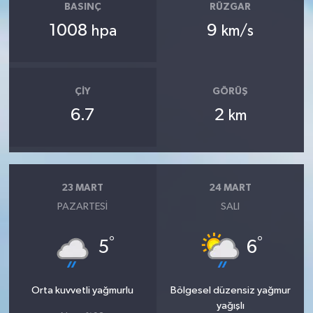
BASINÇ
RÜZGAR
1008
9
hpa
km/s
ÇIY
GÖRÜŞ
6.7
2
km
23 MART
24 MART
PAZARTESI
SALI
°
°
5
6
Orta kuvvetli yağmurlu
Bölgesel düzensiz yağmur
yağışlı