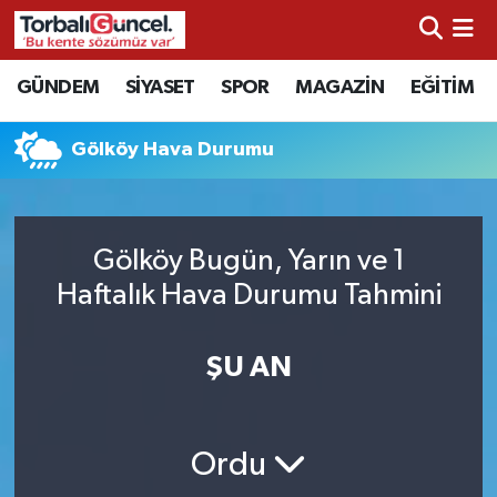
İzmir Nöbetçi Eczaneler
GÜNDEM
SİYASET
SPOR
MAGAZİN
EĞİTİM
İzmir Hava Durumu
Gölköy Hava Durumu
İzmir Namaz Vakitleri
İzmir Trafik Yoğunluk Haritası
Gölköy Bugün, Yarın ve 1
Haftalık Hava Durumu Tahmini
Süper Lig Puan Durumu ve Fikstür
ŞU AN
Tüm Manşetler
Son Dakika Haberleri
Ordu
Haber Arşivi