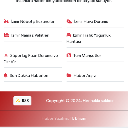
insanlara haber okuyabilecekleri bir altyapı sunuyor.
İzmir Nöbetçi Eczaneler
İzmir Hava Durumu
İzmir Namaz Vakitleri
İzmir Trafik Yoğunluk
Haritası
Süper Lig Puan Durumu ve
Tüm Manşetler
Fikstür
Son Dakika Haberleri
Haber Arşivi
RSS
Copyright © 2024. Her hakkı saklıdır.
Haber Yazılımı:
TE Bilişim