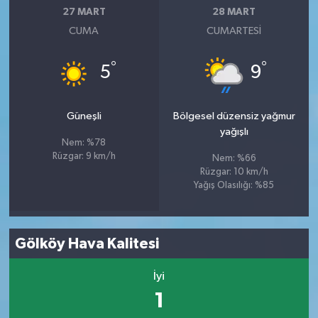
27 MART
28 MART
CUMA
CUMARTESI
°
°
5
9
Güneşli
Bölgesel düzensiz yağmur
yağışlı
Nem: %78
Rüzgar: 9 km/h
Nem: %66
Rüzgar: 10 km/h
Yağış Olasılığı: %85
Gölköy Hava Kalitesi
İyi
1