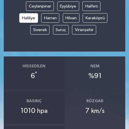
Ceylanpınar
Eyyübiye
Halfeti
Haliliye
Harran
Hilvan
Karaköprü
Siverek
Suruç
Viranşehir
HISSEDILEN
NEM
°
6
%91
BASINÇ
RÜZGAR
1010
7
hpa
km/s