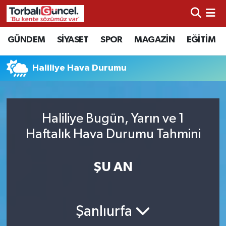
İzmir Nöbetçi Eczaneler
GÜNDEM
SİYASET
SPOR
MAGAZİN
EĞİTİM
İzmir Hava Durumu
Haliliye Hava Durumu
İzmir Namaz Vakitleri
İzmir Trafik Yoğunluk Haritası
Haliliye Bugün, Yarın ve 1
Haftalık Hava Durumu Tahmini
Süper Lig Puan Durumu ve Fikstür
ŞU AN
Tüm Manşetler
Son Dakika Haberleri
Şanlıurfa
Haber Arşivi