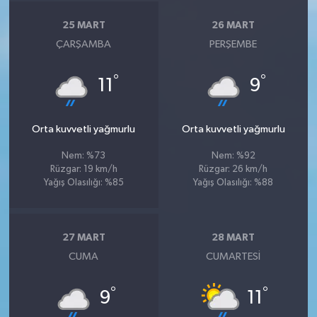
25 MART
26 MART
ÇARŞAMBA
PERŞEMBE
°
°
11
9
Orta kuvvetli yağmurlu
Orta kuvvetli yağmurlu
Nem: %73
Nem: %92
Rüzgar: 19 km/h
Rüzgar: 26 km/h
Yağış Olasılığı: %85
Yağış Olasılığı: %88
27 MART
28 MART
CUMA
CUMARTESI
°
°
9
11