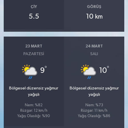
ÇIY
GÖRÜŞ
5.5
10
km
23 MART
24 MART
PAZARTESI
SALI
°
°
9
10
Bölgesel düzensiz yağmur
Bölgesel düzensiz yağmur
yağışlı
yağışlı
Nem: %82
Nem: %73
Rüzgar: 12 km/h
Rüzgar: 11 km/h
Yağış Olasılığı: %90
Yağış Olasılığı: %86