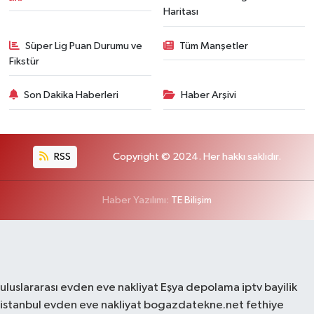
Haritası
Süper Lig Puan Durumu ve
Tüm Manşetler
Fikstür
Son Dakika Haberleri
Haber Arşivi
RSS
Copyright © 2024. Her hakkı saklıdır.
Haber Yazılımı:
TE Bilişim
uluslararası evden eve nakliyat
Eşya depolama
iptv bayilik
istanbul evden eve nakliyat
bogazdatekne.net
fethiye