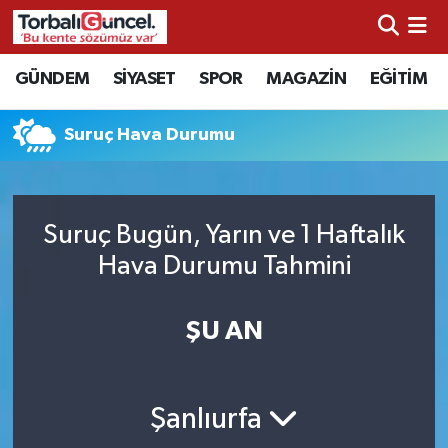
İzmir Nöbetçi Eczaneler
GÜNDEM
SİYASET
SPOR
MAGAZİN
EĞİTİM
İzmir Hava Durumu
Suruç Hava Durumu
İzmir Namaz Vakitleri
İzmir Trafik Yoğunluk Haritası
Suruç Bugün, Yarın ve 1 Haftalık
Hava Durumu Tahmini
Süper Lig Puan Durumu ve Fikstür
ŞU AN
Tüm Manşetler
Son Dakika Haberleri
Şanlıurfa
Haber Arşivi