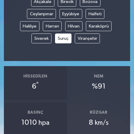
Akçakale
Birecik
Bozova
Ceylanpınar
Eyyübiye
Halfeti
Haliliye
Harran
Hilvan
Karaköprü
Siverek
Suruç
Viranşehir
HISSEDILEN
NEM
°
6
%91
BASINÇ
RÜZGAR
1010
8
hpa
km/s