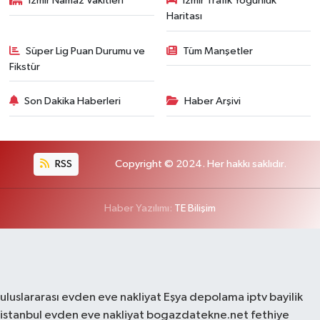
İzmir Namaz Vakitleri
İzmir Trafik Yoğunluk
Haritası
Süper Lig Puan Durumu ve
Tüm Manşetler
Fikstür
Son Dakika Haberleri
Haber Arşivi
RSS
Copyright © 2024. Her hakkı saklıdır.
Haber Yazılımı:
TE Bilişim
uluslararası evden eve nakliyat
Eşya depolama
iptv bayilik
istanbul evden eve nakliyat
bogazdatekne.net
fethiye