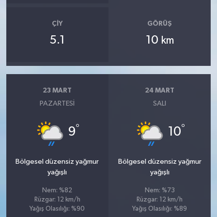
ÇIY
GÖRÜŞ
5.1
10
km
23 MART
24 MART
PAZARTESI
SALI
°
°
9
10
Bölgesel düzensiz yağmur
Bölgesel düzensiz yağmur
yağışlı
yağışlı
Nem: %82
Nem: %73
Rüzgar: 12 km/h
Rüzgar: 12 km/h
Yağış Olasılığı: %90
Yağış Olasılığı: %89