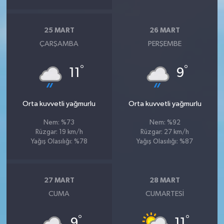
25 MART
26 MART
ÇARŞAMBA
PERŞEMBE
°
°
11
9
Orta kuvvetli yağmurlu
Orta kuvvetli yağmurlu
Nem: %73
Nem: %92
Rüzgar: 19 km/h
Rüzgar: 27 km/h
Yağış Olasılığı: %78
Yağış Olasılığı: %87
27 MART
28 MART
CUMA
CUMARTESI
°
°
9
11