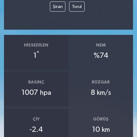
Şiran
Torul
HISSEDILEN
NEM
°
1
%74
BASINÇ
RÜZGAR
1007
8
hpa
km/s
ÇIY
GÖRÜŞ
-2.4
10
km