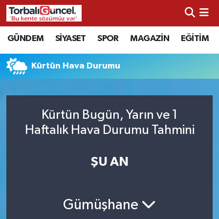
İzmir Nöbetçi Eczaneler
GÜNDEM
SİYASET
SPOR
MAGAZİN
EĞİTİM
İzmir Hava Durumu
Kürtün Hava Durumu
İzmir Namaz Vakitleri
İzmir Trafik Yoğunluk Haritası
Kürtün Bugün, Yarın ve 1
Haftalık Hava Durumu Tahmini
Süper Lig Puan Durumu ve Fikstür
ŞU AN
Tüm Manşetler
Son Dakika Haberleri
Gümüşhane
Haber Arşivi