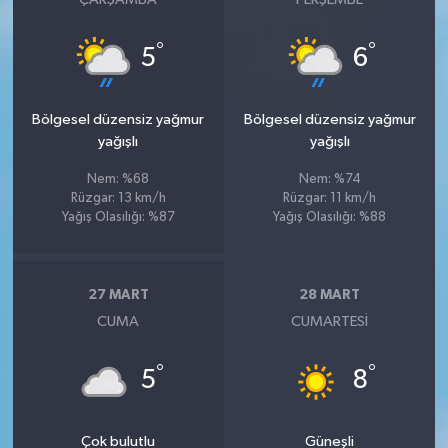
°
°
5
6
Bölgesel düzensiz yağmur
Bölgesel düzensiz yağmur
yağışlı
yağışlı
Nem: %68
Nem: %74
Rüzgar: 13 km/h
Rüzgar: 11 km/h
Yağış Olasılığı: %87
Yağış Olasılığı: %88
27 MART
28 MART
CUMA
CUMARTESI
°
°
5
8
Çok bulutlu
Güneşli