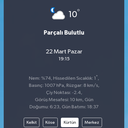
°
10
Parçalı Bulutlu
22 Mart Pazar
19:15
°
Nem: %74, Hissedilen Sıcaklık: 1
,
Basınç: 1007 hPa, Rüzgar: 8 km/s,
Çiy Noktası: -2.4,
Görüş Mesafesi: 10 km, Gün
Doğumu: 6:23, Gün Batımı: 18:37
Kelkit
Köse
Kürtün
Merkez