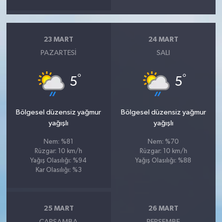
23 MART
24 MART
PAZARTESI
SALI
°
°
5
5
Bölgesel düzensiz yağmur
Bölgesel düzensiz yağmur
yağışlı
yağışlı
Nem: %81
Nem: %70
Rüzgar: 10 km/h
Rüzgar: 10 km/h
Yağış Olasılığı: %94
Yağış Olasılığı: %88
Kar Olasılığı: %3
25 MART
26 MART
ÇARŞAMBA
PERŞEMBE