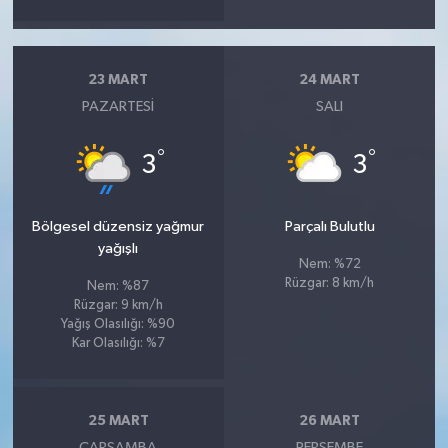
23 MART
24 MART
PAZARTESI
SALI
°
°
3
3
Bölgesel düzensiz yağmur
Parçalı Bulutlu
yağışlı
Nem: %72
Rüzgar: 8 km/h
Nem: %87
Rüzgar: 9 km/h
Yağış Olasılığı: %90
Kar Olasılığı: %7
25 MART
26 MART
ÇARŞAMBA
PERŞEMBE