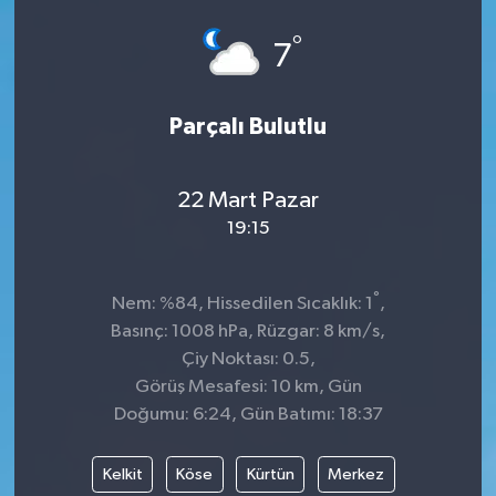
°
7
Parçalı Bulutlu
22 Mart Pazar
19:15
°
Nem: %84, Hissedilen Sıcaklık: 1
,
Basınç: 1008 hPa, Rüzgar: 8 km/s,
Çiy Noktası: 0.5,
Görüş Mesafesi: 10 km, Gün
Doğumu: 6:24, Gün Batımı: 18:37
Kelkit
Köse
Kürtün
Merkez