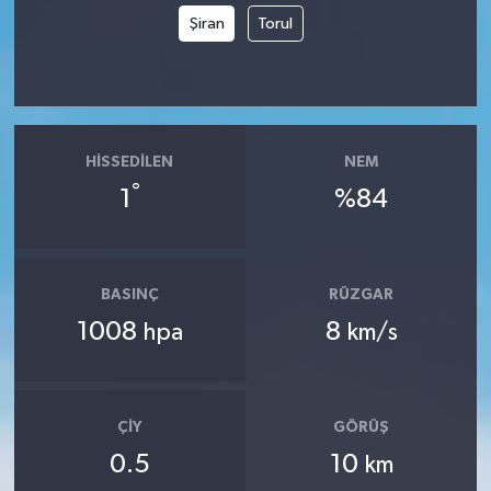
Şiran
Torul
HISSEDILEN
NEM
°
1
%84
BASINÇ
RÜZGAR
1008
8
hpa
km/s
ÇIY
GÖRÜŞ
0.5
10
km