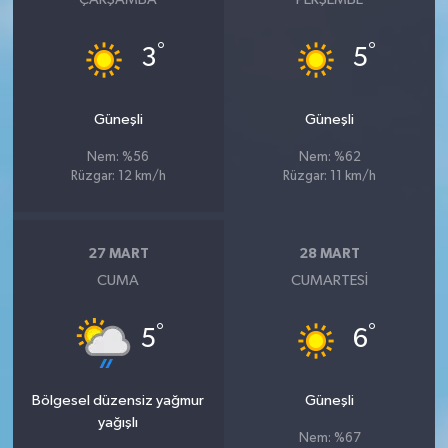
°
°
3
5
Güneşli
Güneşli
Nem: %56
Nem: %62
Rüzgar: 12 km/h
Rüzgar: 11 km/h
27 MART
28 MART
CUMA
CUMARTESI
°
°
5
6
Bölgesel düzensiz yağmur
Güneşli
yağışlı
Nem: %67