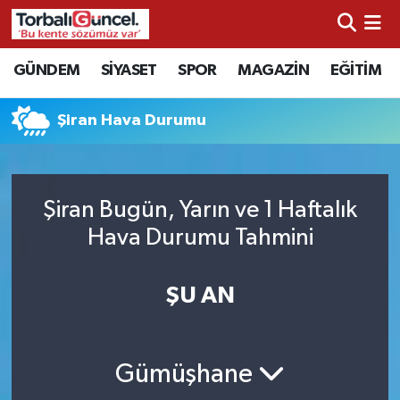
İzmir Nöbetçi Eczaneler
GÜNDEM
SİYASET
SPOR
MAGAZİN
EĞİTİM
İzmir Hava Durumu
Şiran Hava Durumu
İzmir Namaz Vakitleri
İzmir Trafik Yoğunluk Haritası
Şiran Bugün, Yarın ve 1 Haftalık
Hava Durumu Tahmini
Süper Lig Puan Durumu ve Fikstür
ŞU AN
Tüm Manşetler
Son Dakika Haberleri
Gümüşhane
Haber Arşivi