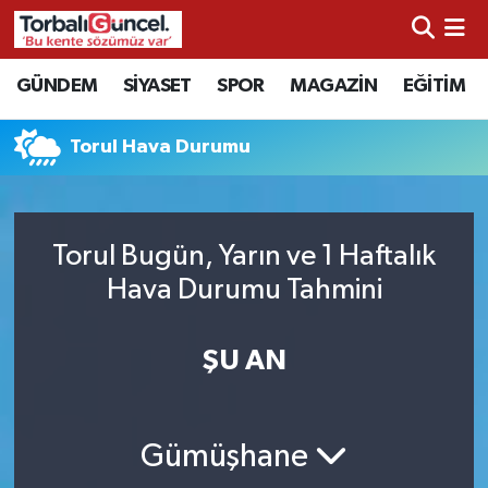
İzmir Nöbetçi Eczaneler
GÜNDEM
SİYASET
SPOR
MAGAZİN
EĞİTİM
İzmir Hava Durumu
Torul Hava Durumu
İzmir Namaz Vakitleri
İzmir Trafik Yoğunluk Haritası
Torul Bugün, Yarın ve 1 Haftalık
Hava Durumu Tahmini
Süper Lig Puan Durumu ve Fikstür
ŞU AN
Tüm Manşetler
Son Dakika Haberleri
Gümüşhane
Haber Arşivi