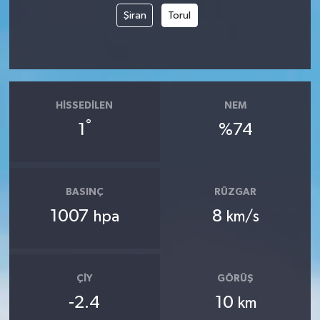
Şiran
Torul
HISSEDILEN
NEM
°
1
%74
BASINÇ
RÜZGAR
1007
8
hpa
km/s
ÇIY
GÖRÜŞ
-2.4
10
km