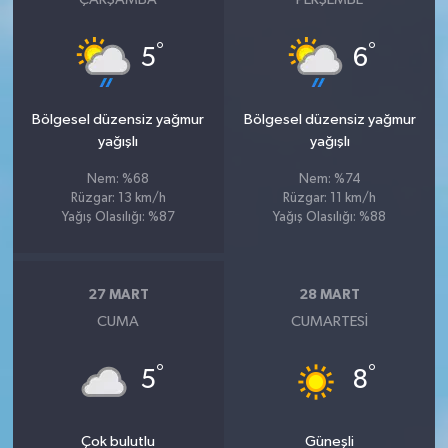
°
°
5
6
Bölgesel düzensiz yağmur
Bölgesel düzensiz yağmur
yağışlı
yağışlı
Nem: %68
Nem: %74
Rüzgar: 13 km/h
Rüzgar: 11 km/h
Yağış Olasılığı: %87
Yağış Olasılığı: %88
27 MART
28 MART
CUMA
CUMARTESI
°
°
5
8
Çok bulutlu
Güneşli