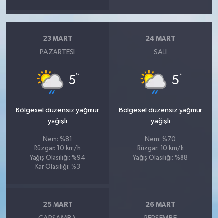
23 MART
24 MART
PAZARTESI
SALI
°
°
5
5
Bölgesel düzensiz yağmur
Bölgesel düzensiz yağmur
yağışlı
yağışlı
Nem: %81
Nem: %70
Rüzgar: 10 km/h
Rüzgar: 10 km/h
Yağış Olasılığı: %94
Yağış Olasılığı: %88
Kar Olasılığı: %3
25 MART
26 MART
ÇARŞAMBA
PERŞEMBE