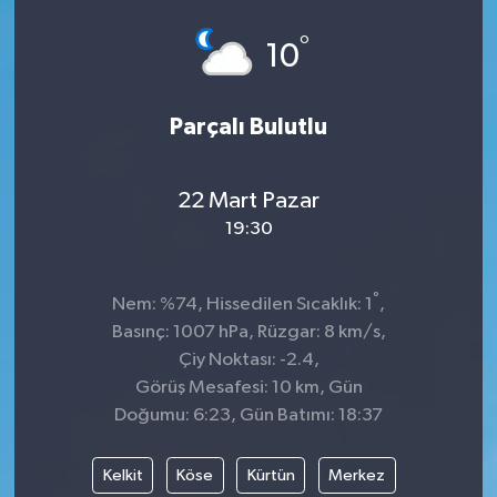
°
10
Parçalı Bulutlu
22 Mart Pazar
19:30
°
Nem: %74, Hissedilen Sıcaklık: 1
,
Basınç: 1007 hPa, Rüzgar: 8 km/s,
Çiy Noktası: -2.4,
Görüş Mesafesi: 10 km, Gün
Doğumu: 6:23, Gün Batımı: 18:37
Kelkit
Köse
Kürtün
Merkez