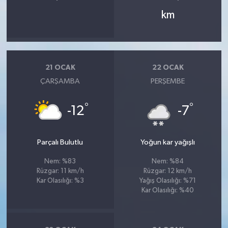
km
21 OCAK
22 OCAK
ÇARŞAMBA
PERŞEMBE
°
°
-12
-7
Parçalı Bulutlu
Yoğun kar yağışlı
Nem: %83
Nem: %84
Rüzgar: 11 km/h
Rüzgar: 12 km/h
Kar Olasılığı: %3
Yağış Olasılığı: %71
Kar Olasılığı: %40