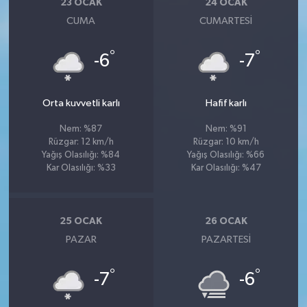
23 OCAK
24 OCAK
CUMA
CUMARTESI
°
°
-6
-7
Orta kuvvetli karlı
Hafif karlı
Nem: %87
Nem: %91
Rüzgar: 12 km/h
Rüzgar: 10 km/h
Yağış Olasılığı: %84
Yağış Olasılığı: %66
Kar Olasılığı: %33
Kar Olasılığı: %47
25 OCAK
26 OCAK
PAZAR
PAZARTESI
°
°
-7
-6