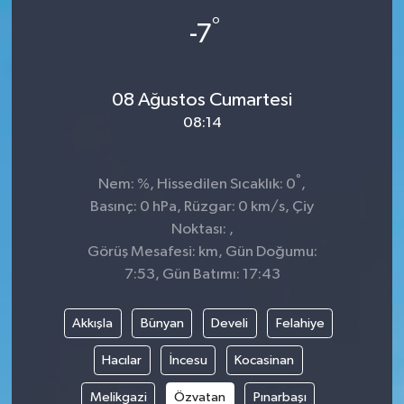
°
-7
08 Ağustos Cumartesi
08:14
°
Nem: %, Hissedilen Sıcaklık: 0
,
Basınç: 0 hPa, Rüzgar: 0 km/s, Çiy
Noktası: ,
Görüş Mesafesi: km, Gün Doğumu:
7:53, Gün Batımı: 17:43
Akkışla
Bünyan
Develi
Felahiye
Hacılar
İncesu
Kocasinan
Melikgazi
Özvatan
Pınarbaşı