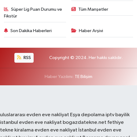
Süper Lig Puan Durumu ve
Tüm Manşetler
Fikstür
Son Dakika Haberleri
Haber Arşivi
RSS
Copyright © 2024. Her hakkı saklıdır.
Haber Yazılımı:
TE Bilişim
uluslararası evden eve nakliyat
Eşya depolama
iptv bayilik
istanbul evden eve nakliyat
bogazdatekne.net
fethiye
tekne kiralama
evden eve nakliyat
İstanbul evden eve