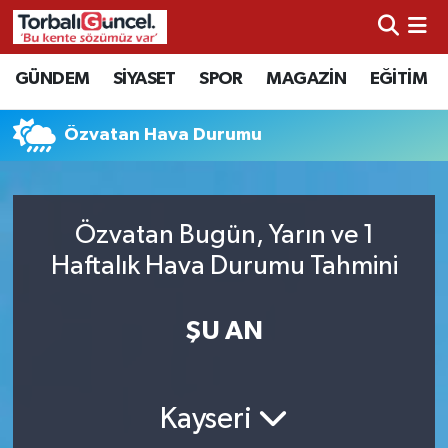
İzmir Nöbetçi Eczaneler
GÜNDEM
SİYASET
SPOR
MAGAZİN
EĞİTİM
İzmir Hava Durumu
Özvatan Hava Durumu
İzmir Namaz Vakitleri
İzmir Trafik Yoğunluk Haritası
Özvatan Bugün, Yarın ve 1
Haftalık Hava Durumu Tahmini
Süper Lig Puan Durumu ve Fikstür
ŞU AN
Tüm Manşetler
Son Dakika Haberleri
Kayseri
Haber Arşivi