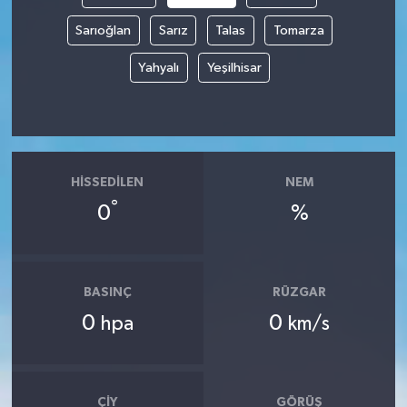
Sarıoğlan
Sarız
Talas
Tomarza
Yahyalı
Yeşilhisar
HISSEDILEN
NEM
°
0
%
BASINÇ
RÜZGAR
0
0
hpa
km/s
ÇIY
GÖRÜŞ