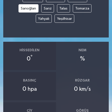
Sarıoğlan
Sarız
Talas
Tomarza
Yahyalı
Yeşilhisar
HISSEDILEN
NEM
°
0
%
BASINÇ
RÜZGAR
0
0
hpa
km/s
ÇIY
GÖRÜŞ