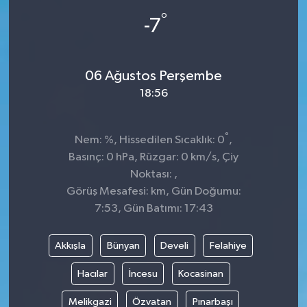
°
-7
06 Ağustos Perşembe
18:56
°
Nem: %, Hissedilen Sıcaklık: 0
,
Basınç: 0 hPa, Rüzgar: 0 km/s, Çiy
Noktası: ,
Görüş Mesafesi: km, Gün Doğumu:
7:53, Gün Batımı: 17:43
Akkışla
Bünyan
Develi
Felahiye
Hacılar
İncesu
Kocasinan
Melikgazi
Özvatan
Pınarbaşı