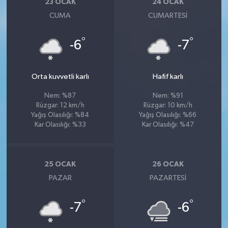
23 OCAK
24 OCAK
CUMA
CUMARTESI
°
°
-6
-7
Orta kuvvetli karlı
Hafif karlı
Nem: %87
Nem: %91
Rüzgar: 12 km/h
Rüzgar: 10 km/h
Yağış Olasılığı: %84
Yağış Olasılığı: %66
Kar Olasılığı: %33
Kar Olasılığı: %47
25 OCAK
26 OCAK
PAZAR
PAZARTESI
°
°
-7
-6