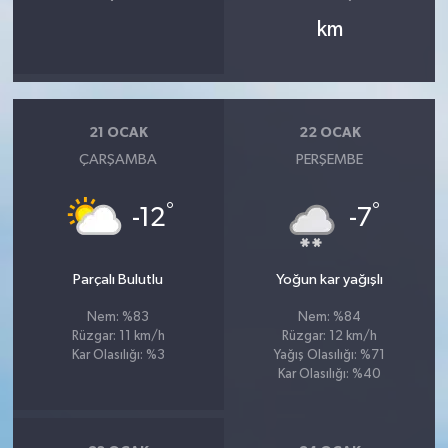
km
21 OCAK
22 OCAK
ÇARŞAMBA
PERŞEMBE
°
°
-12
-7
Parçalı Bulutlu
Yoğun kar yağışlı
Nem: %83
Nem: %84
Rüzgar: 11 km/h
Rüzgar: 12 km/h
Kar Olasılığı: %3
Yağış Olasılığı: %71
Kar Olasılığı: %40