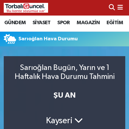
İzmir Nöbetçi Eczaneler
GÜNDEM
SİYASET
SPOR
MAGAZİN
EĞİTİM
İzmir Hava Durumu
Sarıoğlan Hava Durumu
İzmir Namaz Vakitleri
İzmir Trafik Yoğunluk Haritası
Sarıoğlan Bugün, Yarın ve 1
Haftalık Hava Durumu Tahmini
Süper Lig Puan Durumu ve Fikstür
ŞU AN
Tüm Manşetler
Son Dakika Haberleri
Kayseri
Haber Arşivi