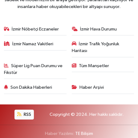
insanlara haber okuyabilecekleri bir altyapı sunuyor.
İzmir Nöbetçi Eczaneler
İzmir Hava Durumu
İzmir Namaz Vakitleri
İzmir Trafik Yoğunluk
Haritası
Süper Lig Puan Durumu ve
Tüm Manşetler
Fikstür
Son Dakika Haberleri
Haber Arşivi
RSS
Copyright © 2024. Her hakkı saklıdır.
Haber Yazılımı:
TE Bilişim