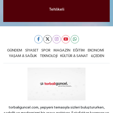
Tehlikeli
GÜNDEM
SİYASET
SPOR
MAGAZİN
EĞİTİM
EKONOMİ
YAŞAM & SAĞLIK
TEKNOLOJİ
KÜLTÜR & SANAT
iLÇEDEN
torbaliguncel.com, yepyeni temasıyla sizleri buluştururken,
sadelik ve modernizmi bir araya getiriyor. Şatafattan kaçınıyor ve