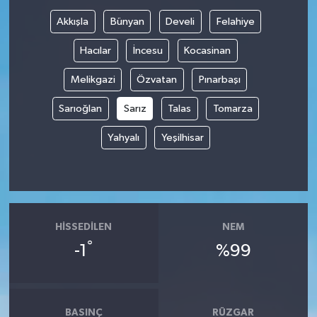
Akkışla
Bünyan
Develi
Felahiye
Hacılar
İncesu
Kocasinan
Melikgazi
Özvatan
Pınarbaşı
Sarıoğlan
Sarız
Talas
Tomarza
Yahyalı
Yeşilhisar
HISSEDILEN
NEM
°
-1
%99
BASINÇ
RÜZGAR