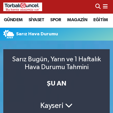
İzmir Nöbetçi Eczaneler
GÜNDEM
SİYASET
SPOR
MAGAZİN
EĞİTİM
İzmir Hava Durumu
Sarız Hava Durumu
İzmir Namaz Vakitleri
İzmir Trafik Yoğunluk Haritası
Sarız Bugün, Yarın ve 1 Haftalık
Hava Durumu Tahmini
Süper Lig Puan Durumu ve Fikstür
ŞU AN
Tüm Manşetler
Son Dakika Haberleri
Kayseri
Haber Arşivi