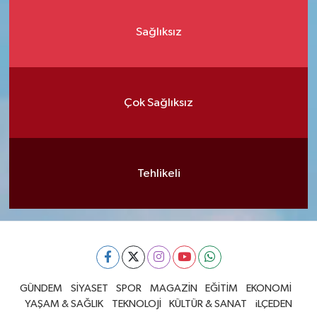
Sağlıksız
Çok Sağlıksız
Tehlikeli
GÜNDEM
SİYASET
SPOR
MAGAZİN
EĞİTİM
EKONOMİ
YAŞAM & SAĞLIK
TEKNOLOJİ
KÜLTÜR & SANAT
iLÇEDEN