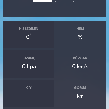
HISSEDILEN
NEM
°
0
%
BASINÇ
RÜZGAR
0
0
hpa
km/s
ÇIY
GÖRÜŞ
km