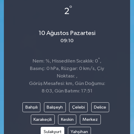
°
2
10 Ağustos Pazartesi
09:10
°
Nem: %, Hissedilen Sıcaklık: 0
,
Basınç: 0 hPa, Rüzgar: 0 km/s, Çiy
Noktası: ,
Görüş Mesafesi: km, Gün Doğumu:
8:03, Gün Batımı: 17:51
Bahşılı
Balışeyh
Çelebi
Delice
Karakeçili
Keskin
Merkez
Sulakyurt
Yahşihan