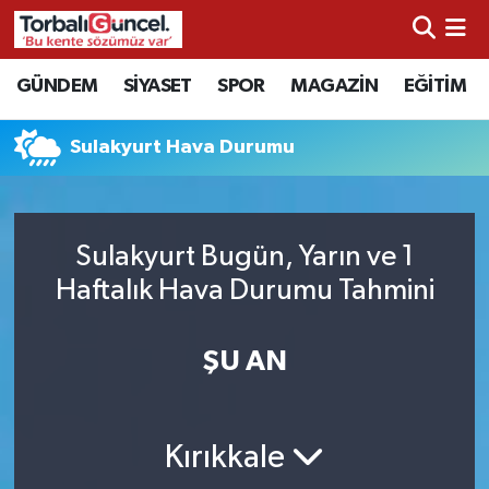
İzmir Nöbetçi Eczaneler
GÜNDEM
SİYASET
SPOR
MAGAZİN
EĞİTİM
İzmir Hava Durumu
Sulakyurt Hava Durumu
İzmir Namaz Vakitleri
İzmir Trafik Yoğunluk Haritası
Sulakyurt Bugün, Yarın ve 1
Haftalık Hava Durumu Tahmini
Süper Lig Puan Durumu ve Fikstür
ŞU AN
Tüm Manşetler
Son Dakika Haberleri
Kırıkkale
Haber Arşivi