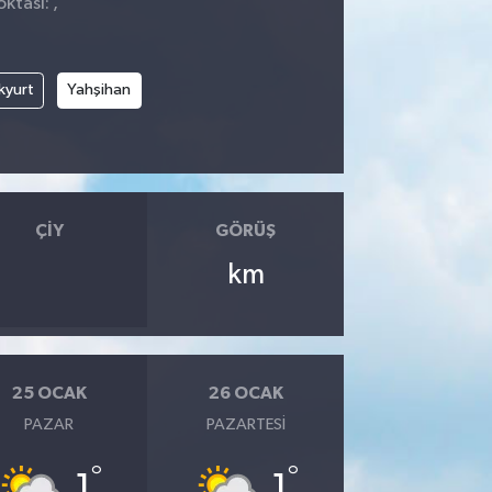
ktası: ,
kyurt
Yahşihan
ÇIY
GÖRÜŞ
km
25 OCAK
26 OCAK
PAZAR
PAZARTESI
°
°
1
1