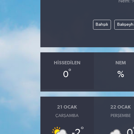
Nem: %,
Bahşılı
Balışeyh
HISSEDILEN
NEM
°
0
%
21 OCAK
22 OCAK
ÇARŞAMBA
PERŞEMBE
°
-2
0