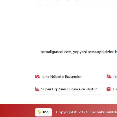
torbaliguncel.com, yepyeni temasıyla sizleri b
İzmir Nöbetçi Eczaneler
İ
Süper Lig Puan Durumu ve Fikstür
Tü
RSS
Copyright © 2024. Her hakkı saklıdı