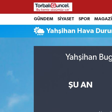
İzmir Nöbetçi Eczaneler
GÜNDEM
SİYASET
SPOR
MAGAZ
Yahşihan Hava Dur
İzmir Hava Durumu
İzmir Namaz Vakitleri
Yahşihan Bug
İzmir Trafik Yoğunluk Haritası
Süper Lig Puan Durumu ve Fikstür
Tüm Manşetler
ŞU AN
Son Dakika Haberleri
Haber Arşivi