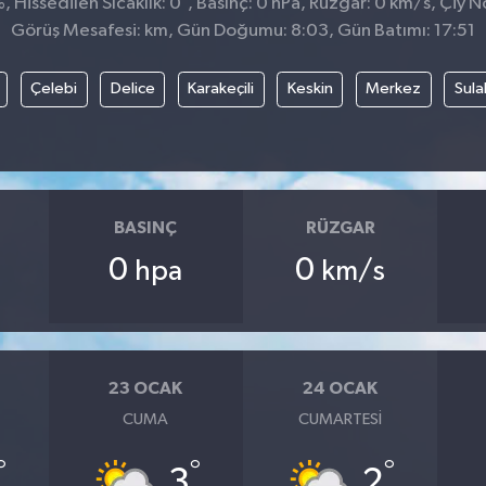
 Hissedilen Sıcaklık: 0
, Basınç: 0 hPa, Rüzgar: 0 km/s, Çiy No
Görüş Mesafesi: km, Gün Doğumu: 8:03, Gün Batımı: 17:51
Çelebi
Delice
Karakeçili
Keskin
Merkez
Sula
BASINÇ
RÜZGAR
0
0
hpa
km/s
23 OCAK
24 OCAK
CUMA
CUMARTESI
°
°
°
3
2