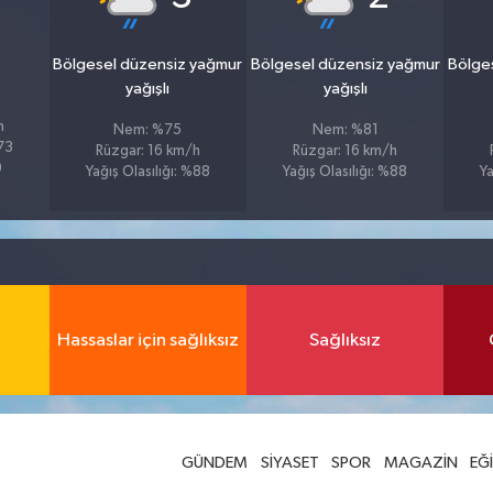
Bölgesel düzensiz yağmur
Bölgesel düzensiz yağmur
Bölge
yağışlı
yağışlı
h
Nem: %75
Nem: %81
%73
Rüzgar: 16 km/h
Rüzgar: 16 km/h
9
Yağış Olasılığı: %88
Yağış Olasılığı: %88
Ya
Hassaslar için sağlıksız
Sağlıksız
GÜNDEM
SİYASET
SPOR
MAGAZİN
EĞ