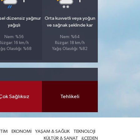
sel düzensiz yağmur
Orta kuvvetli veya yoğun
yağışlı
ve sağnak şeklinde kar
Nem: %56
Nem: %64
Rüzgar: 16 km/h
Rüzgar: 18 km/h
ğış Olasılığı: %68
Yağış Olasılığı: %82
Çok Sağlıksız
Tehlikeli
İTİM
EKONOMİ
YAŞAM & SAĞLIK
TEKNOLOJİ
KÜLTÜR & SANAT
iLÇEDEN