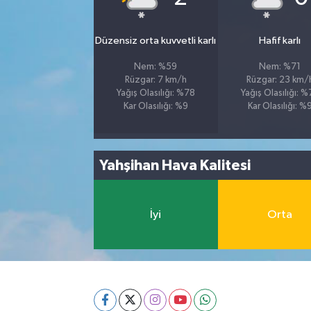
Düzensiz orta kuvvetli karlı
Hafif karlı
Nem: %59
Nem: %71
Rüzgar: 7 km/h
Rüzgar: 23 km/
Yağış Olasılığı: %78
Yağış Olasılığı: 
Kar Olasılığı: %9
Kar Olasılığı: %
Yahşihan Hava Kalitesi
İyi
Orta