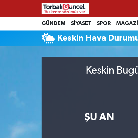
İzmir Nöbetçi Eczaneler
GÜNDEM
SİYASET
SPOR
MAGAZ
Keskin Hava Durum
İzmir Hava Durumu
İzmir Namaz Vakitleri
Keskin Bugü
İzmir Trafik Yoğunluk Haritası
Süper Lig Puan Durumu ve Fikstür
Tüm Manşetler
ŞU AN
Son Dakika Haberleri
Haber Arşivi