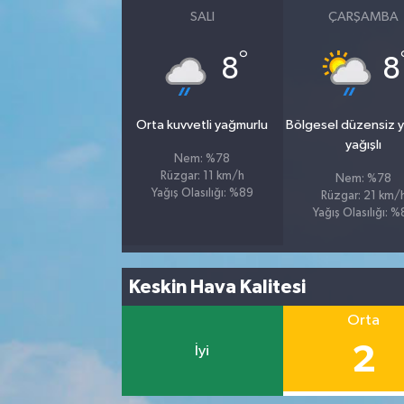
SALI
ÇARŞAMBA
°
8
8
Orta kuvvetli yağmurlu
Bölgesel düzensiz 
yağışlı
Nem: %78
Rüzgar: 11 km/h
Nem: %78
Yağış Olasılığı: %89
Rüzgar: 21 km/
Yağış Olasılığı: 
Keskin Hava Kalitesi
Orta
2
İyi