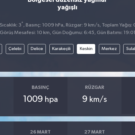
yağışlı
°
ıcaklık: 3
, Basınç: 1009 hPa, Rüzgar: 9 km/s, Toplam Yağış: 
Görüş Mesafesi: 10 km, Gün Doğumu: 6:45, Gün Batımı: 19:0
Çelebi
Delice
Karakeçili
Keskin
Merkez
Sula
BASINÇ
RÜZGAR
1009
9
hpa
km/s
26 MART
27 MART