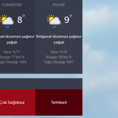
CUMARTESI
PAZAR
°
°
8
9
sel düzensiz yağmur
Bölgesel düzensiz yağmur
yağışlı
yağışlı
Nem: %77
Nem: %74
Rüzgar: 17 km/h
Rüzgar: 58 km/h
ğış Olasılığı: %89
Yağış Olasılığı: %87
Çok Sağlıksız
Tehlikeli