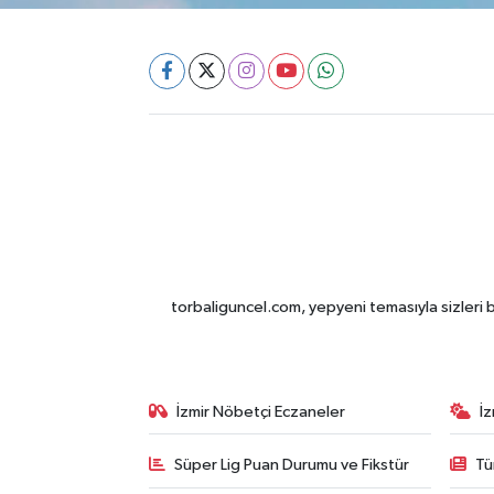
torbaliguncel.com, yepyeni temasıyla sizleri b
İzmir Nöbetçi Eczaneler
İ
Süper Lig Puan Durumu ve Fikstür
Tü