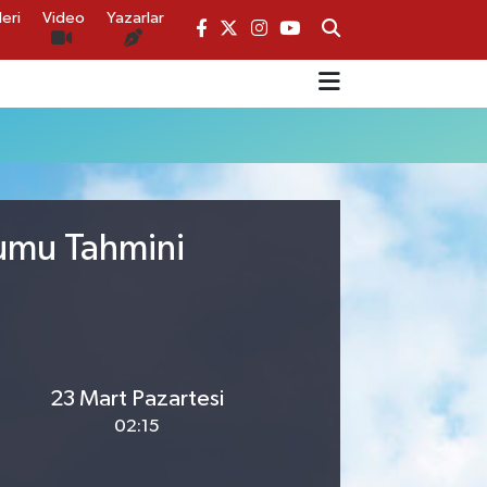
eri
Video
Yazarlar
rumu Tahmini
23 Mart Pazartesi
02:15