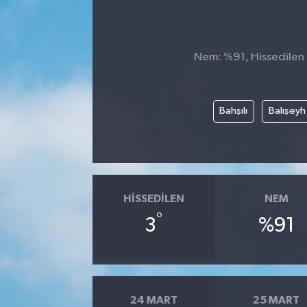
Nem: %91, Hissedilen S
Bahşılı
Balışeyh
HISSEDILEN
NEM
°
3
%91
24 MART
25 MART