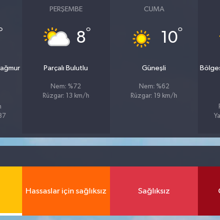
PERŞEMBE
CUMA
°
°
°
8
10
yağmur
Parçalı Bulutlu
Güneşli
Bölge
Nem: %72
Nem: %62
Rüzgar: 13 km/h
Rüzgar: 19 km/h
h
%87
Ya
Hassaslar için sağlıksız
Sağlıksız