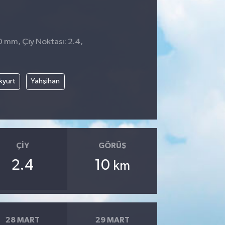
0 mm, Çiy Noktası: 2.4,
1
kyurt
Yahşihan
ÇIY
GÖRÜŞ
2.4
10
km
28 MART
29 MART