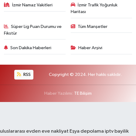
İzmir Namaz Vakitleri
İzmir Trafik Yoğunluk
Haritası
Süper Lig Puan Durumu ve
Tüm Manşetler
Fikstür
Son Dakika Haberleri
Haber Arşivi
RSS
Copyright © 2024. Her hakkı saklıdır.
Haber Yazılımı:
TE Bilişim
uluslararası evden eve nakliyat
Eşya depolama
iptv bayilik