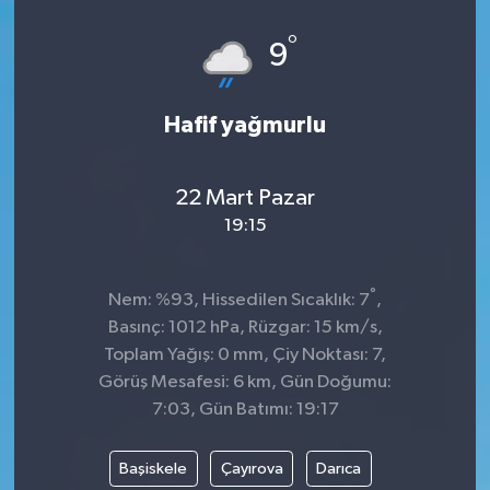
°
9
Hafif yağmurlu
22 Mart Pazar
19:15
°
Nem: %93, Hissedilen Sıcaklık: 7
,
Basınç: 1012 hPa, Rüzgar: 15 km/s,
Toplam Yağış: 0 mm, Çiy Noktası: 7,
Görüş Mesafesi: 6 km, Gün Doğumu:
7:03, Gün Batımı: 19:17
Başiskele
Çayırova
Darıca