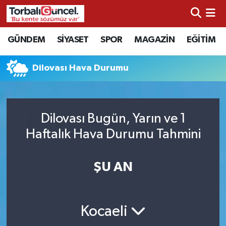
İzmir Nöbetçi Eczaneler
GÜNDEM
SİYASET
SPOR
MAGAZİN
EĞİTİM
İzmir Hava Durumu
Dilovası Hava Durumu
İzmir Namaz Vakitleri
İzmir Trafik Yoğunluk Haritası
Dilovası Bugün, Yarın ve 1
Haftalık Hava Durumu Tahmini
Süper Lig Puan Durumu ve Fikstür
ŞU AN
Tüm Manşetler
Son Dakika Haberleri
Kocaeli
Haber Arşivi