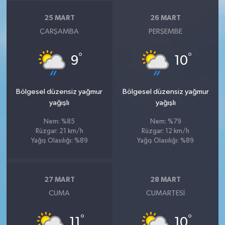
25 MART
26 MART
ÇARŞAMBA
PERŞEMBE
°
°
9
10
Bölgesel düzensiz yağmur
Bölgesel düzensiz yağmur
yağışlı
yağışlı
Nem: %85
Nem: %79
Rüzgar: 21 km/h
Rüzgar: 12 km/h
Yağış Olasılığı: %89
Yağış Olasılığı: %89
27 MART
28 MART
CUMA
CUMARTESI
°
°
11
10