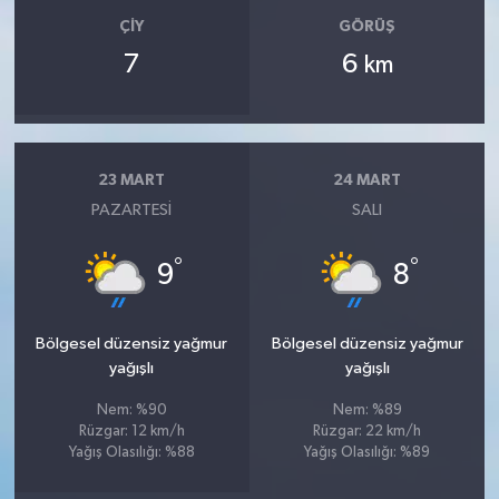
ÇIY
GÖRÜŞ
7
6
km
23 MART
24 MART
PAZARTESI
SALI
°
°
9
8
Bölgesel düzensiz yağmur
Bölgesel düzensiz yağmur
yağışlı
yağışlı
Nem: %90
Nem: %89
Rüzgar: 12 km/h
Rüzgar: 22 km/h
Yağış Olasılığı: %88
Yağış Olasılığı: %89