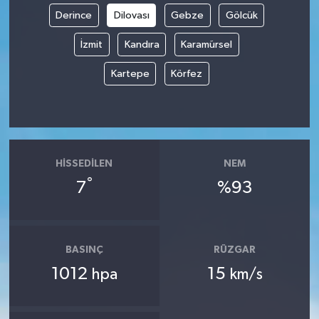
Derince
Dilovası
Gebze
Gölcük
İzmit
Kandıra
Karamürsel
Kartepe
Körfez
HISSEDILEN
NEM
°
7
%93
BASINÇ
RÜZGAR
1012
15
hpa
km/s