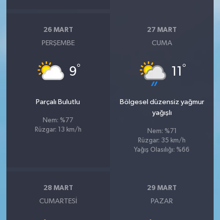
26 MART
27 MART
PERŞEMBE
CUMA
°
°
9
11
Parçalı Bulutlu
Bölgesel düzensiz yağmur
yağışlı
Nem: %77
Rüzgar: 13 km/h
Nem: %71
Rüzgar: 35 km/h
Yağış Olasılığı: %66
28 MART
29 MART
CUMARTESI
PAZAR