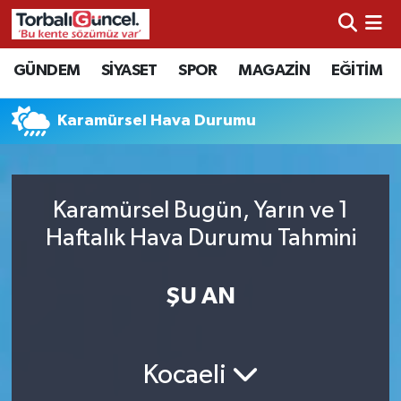
İzmir Nöbetçi Eczaneler
GÜNDEM
SİYASET
SPOR
MAGAZİN
EĞİTİM
İzmir Hava Durumu
Karamürsel Hava Durumu
İzmir Namaz Vakitleri
İzmir Trafik Yoğunluk Haritası
Karamürsel Bugün, Yarın ve 1
Haftalık Hava Durumu Tahmini
Süper Lig Puan Durumu ve Fikstür
ŞU AN
Tüm Manşetler
Son Dakika Haberleri
Kocaeli
Haber Arşivi