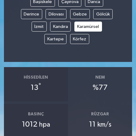
Başiskele
Çayırova
Darıca
Derince
Dilovası
Gebze
Gölcük
İzmit
Kandıra
Karamürsel
Kartepe
Körfez
HISSEDILEN
NEM
°
13
%77
BASINÇ
RÜZGAR
1012
11
hpa
km/s