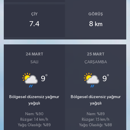
ÇIY
GÖRÜŞ
7.4
8
km
24 MART
25 MART
SALI
ÇARŞAMBA
°
°
9
9
Bölgesel düzensiz yağmur
Bölgesel düzensiz yağmur
yağışlı
yağışlı
Nem: %90
Nem: %89
Rüzgar: 14 km/h
Rüzgar: 15 km/h
Yağış Olasılığı: %89
Yağış Olasılığı: %88