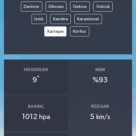
Derince
Dilovası
Gebze
Gölcük
İzmit
Kandıra
Karamürsel
Kartepe
Körfez
HISSEDILEN
NEM
°
9
%93
BASINÇ
RÜZGAR
1012
5
hpa
km/s