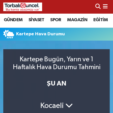
İzmir Nöbetçi Eczaneler
GÜNDEM
SİYASET
SPOR
MAGAZİN
EĞİTİM
İzmir Hava Durumu
Kartepe Hava Durumu
İzmir Namaz Vakitleri
İzmir Trafik Yoğunluk Haritası
Kartepe Bugün, Yarın ve 1
Haftalık Hava Durumu Tahmini
Süper Lig Puan Durumu ve Fikstür
ŞU AN
Tüm Manşetler
Son Dakika Haberleri
Kocaeli
Haber Arşivi