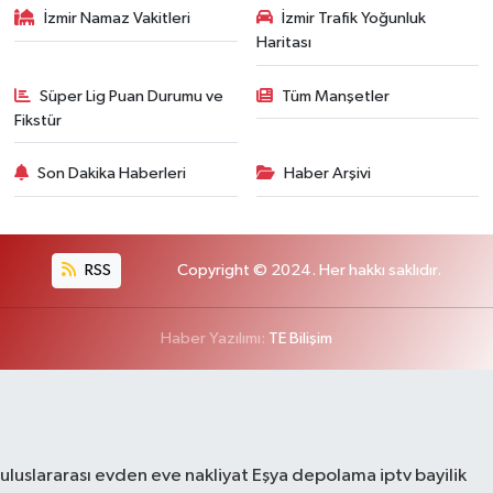
İzmir Namaz Vakitleri
İzmir Trafik Yoğunluk
Haritası
Süper Lig Puan Durumu ve
Tüm Manşetler
Fikstür
Son Dakika Haberleri
Haber Arşivi
RSS
Copyright © 2024. Her hakkı saklıdır.
Haber Yazılımı:
TE Bilişim
uluslararası evden eve nakliyat
Eşya depolama
iptv bayilik