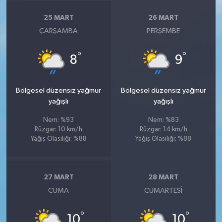
25 MART
26 MART
ÇARŞAMBA
PERŞEMBE
°
°
8
9
Bölgesel düzensiz yağmur
Bölgesel düzensiz yağmur
yağışlı
yağışlı
Nem: %93
Nem: %83
Rüzgar: 10 km/h
Rüzgar: 14 km/h
Yağış Olasılığı: %88
Yağış Olasılığı: %88
27 MART
28 MART
CUMA
CUMARTESI
°
°
10
10