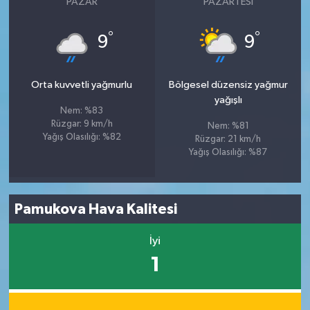
PAZAR
PAZARTESI
°
°
9
9
Orta kuvvetli yağmurlu
Bölgesel düzensiz yağmur
yağışlı
Nem: %83
Rüzgar: 9 km/h
Nem: %81
Yağış Olasılığı: %82
Rüzgar: 21 km/h
Yağış Olasılığı: %87
Pamukova Hava Kalitesi
İyi
1