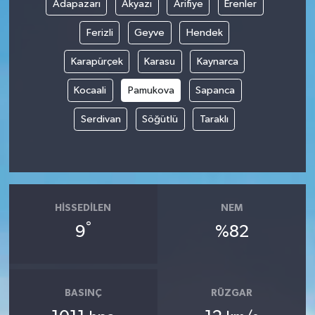
Adapazarı
Akyazı
Arifiye
Erenler
Ferizli
Geyve
Hendek
Karapürçek
Karasu
Kaynarca
Kocaali
Pamukova
Sapanca
Serdivan
Söğütlü
Taraklı
HISSEDILEN
NEM
°
9
%82
BASINÇ
RÜZGAR