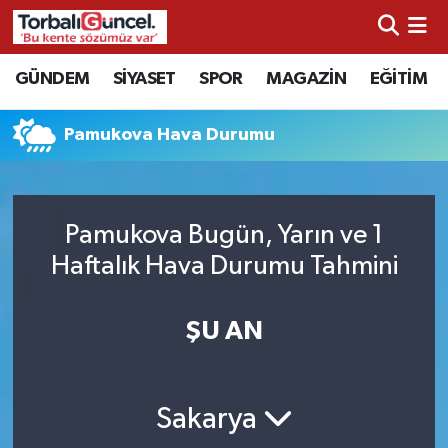
İzmir Nöbetçi Eczaneler
GÜNDEM
SİYASET
SPOR
MAGAZİN
EĞİTİM
İzmir Hava Durumu
Pamukova Hava Durumu
İzmir Namaz Vakitleri
İzmir Trafik Yoğunluk Haritası
Pamukova Bugün, Yarın ve 1
Haftalık Hava Durumu Tahmini
Süper Lig Puan Durumu ve Fikstür
ŞU AN
Tüm Manşetler
Son Dakika Haberleri
Sakarya
Haber Arşivi