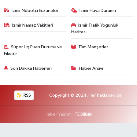
İzmir Nöbetçi Eczaneler
İzmir Hava Durumu
İzmir Namaz Vakitleri
İzmir Trafik Yoğunluk
Haritası
Süper Lig Puan Durumu ve
Tüm Manşetler
Fikstür
Son Dakika Haberleri
Haber Arşivi
RSS
Copyright © 2024. Her hakkı saklıdır.
Haber Yazılımı:
TE Bilişim