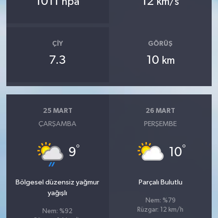
1011
12
hpa
km/s
ÇIY
GÖRÜŞ
7.3
10
km
25 MART
26 MART
ÇARŞAMBA
PERŞEMBE
°
°
9
10
Bölgesel düzensiz yağmur
Parçalı Bulutlu
yağışlı
Nem: %79
Rüzgar: 12 km/h
Nem: %92