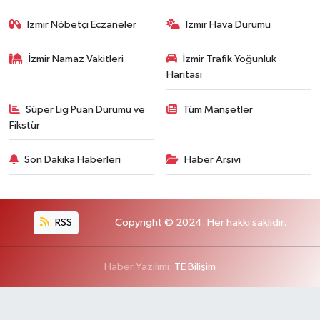
İzmir Nöbetçi Eczaneler
İzmir Hava Durumu
İzmir Namaz Vakitleri
İzmir Trafik Yoğunluk
Haritası
Süper Lig Puan Durumu ve
Tüm Manşetler
Fikstür
Son Dakika Haberleri
Haber Arşivi
RSS
Copyright © 2024. Her hakkı saklıdır.
Haber Yazılımı:
TE Bilişim