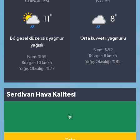
CUMARTESI
PAZAR
°
°
11
8
Bölgesel düzensiz yağmur
Orta kuvvetli yağmurlu
yağışlı
Nem: %92
Rüzgar: 8 km/h
Nem: %69
Yağış Olasılığı: %82
Rüzgar: 10 km/h
Yağış Olasılığı: %77
Serdivan Hava Kalitesi
İyi