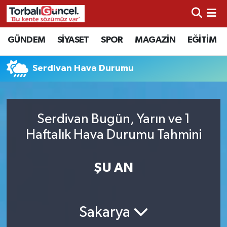
İzmir Nöbetçi Eczaneler
GÜNDEM
SİYASET
SPOR
MAGAZİN
EĞİTİM
İzmir Hava Durumu
Serdivan Hava Durumu
İzmir Namaz Vakitleri
İzmir Trafik Yoğunluk Haritası
Serdivan Bugün, Yarın ve 1
Haftalık Hava Durumu Tahmini
Süper Lig Puan Durumu ve Fikstür
ŞU AN
Tüm Manşetler
Son Dakika Haberleri
Sakarya
Haber Arşivi