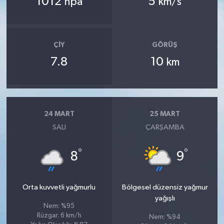
1012
5
hpa
km/s
ÇIY
GÖRÜŞ
7.8
10
km
24 MART
25 MART
SALI
ÇARŞAMBA
°
°
8
9
Orta kuvvetli yağmurlu
Bölgesel düzensiz yağmur
yağışlı
Nem: %95
Rüzgar: 6 km/h
Nem: %94