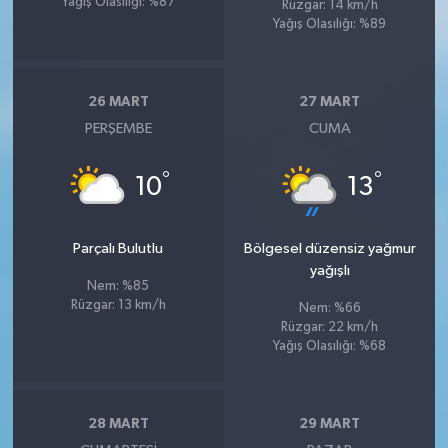
Yağış Olasılığı: %87
Rüzgar: 14 km/h
Yağış Olasılığı: %89
26 MART
27 MART
PERŞEMBE
CUMA
°
°
10
13
Parçalı Bulutlu
Bölgesel düzensiz yağmur
yağışlı
Nem: %85
Rüzgar: 13 km/h
Nem: %66
Rüzgar: 22 km/h
Yağış Olasılığı: %68
28 MART
29 MART