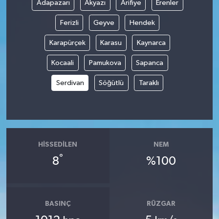
Adapazarı
Akyazı
Arifiye
Erenler
Ferizli
Geyve
Hendek
Karapürçek
Karasu
Kaynarca
Kocaali
Pamukova
Sapanca
Serdivan
Söğütlü
Taraklı
HISSEDILEN
NEM
°
8
%100
BASINÇ
RÜZGAR